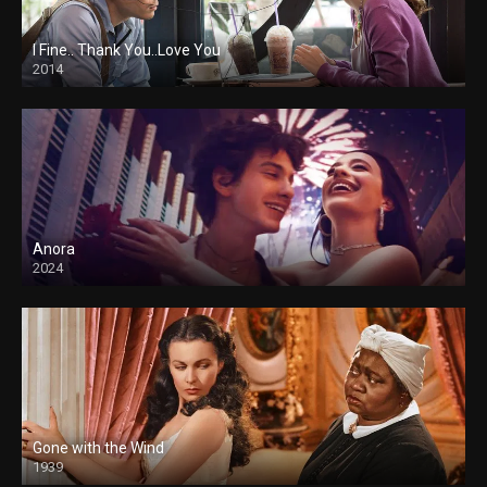
I Fine.. Thank You..Love You
2014
Anora
2024
Gone with the Wind
1939