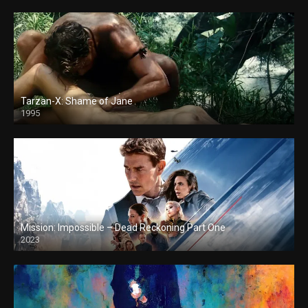
Tarzan-X: Shame of Jane
1995
Mission: Impossible – Dead Reckoning Part One
2023