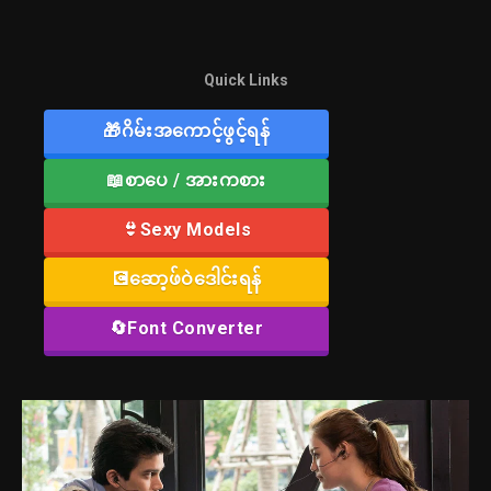
Quick Links
🎁ဂိမ်းအကောင့်ဖွင့်ရန်
📖စာပေ / အားကစား
👙Sexy Models
💽ဆော့ဖ်ဝဲဒေါင်းရန်
🔄Font Converter