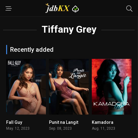
Tiffany Grey
Recently added
Fall Guy
Punit na Langit
Kamadora
3.5
n/A
6.3
May. 12, 2023
Sep. 08, 2023
Aug. 11, 2023