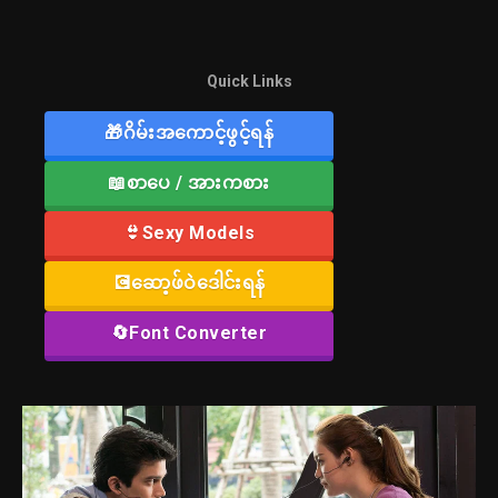
Quick Links
🎁ဂိမ်းအကောင့်ဖွင့်ရန်
📖စာပေ / အားကစား
👙Sexy Models
💽ဆော့ဖ်ဝဲဒေါင်းရန်
🔄Font Converter