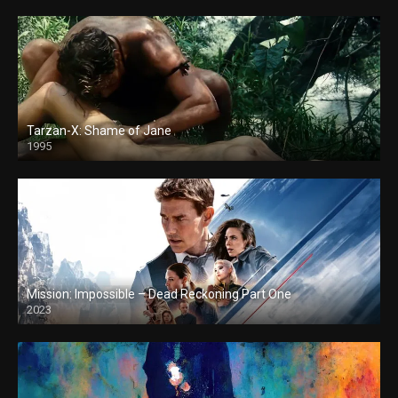
Tarzan-X: Shame of Jane
1995
Mission: Impossible – Dead Reckoning Part One
2023