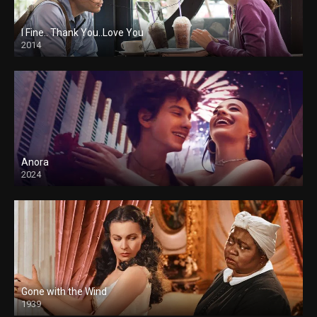
I Fine.. Thank You..Love You
2014
Anora
2024
Gone with the Wind
1939