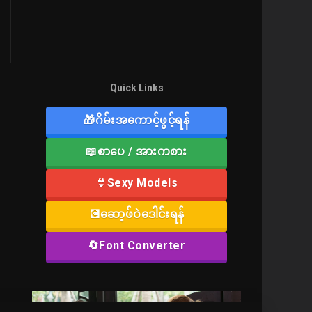
Quick Links
🎁ဂိမ်းအကောင့်ဖွင့်ရန်
📖စာပေ / အားကစား
👙Sexy Models
💽ဆော့ဖ်ဝဲဒေါင်းရန်
🔄Font Converter