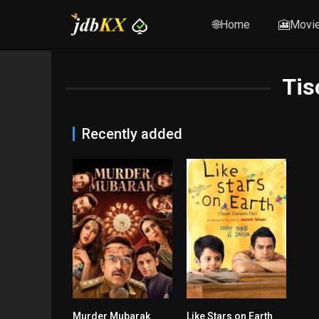
🌐Home
🎦Movi
Tis
Recently added
Murder Mubarak
Like Stars on Earth
6.7
8.3