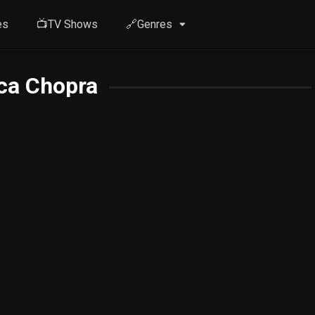
es
📺TV Shows
🔗Genres
ca Chopra