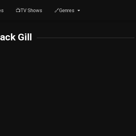
es
📺TV Shows
🔗Genres
ack Gill