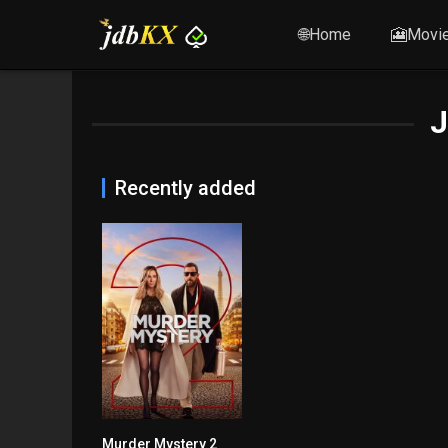
🌐Home
🎦Movi
J
Recently added
Murder Mystery 2
5.7