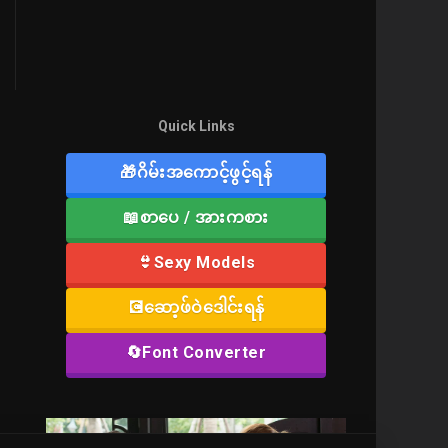
Quick Links
🎁ဂိမ်းအကောင့်ဖွင့်ရန်
📖စာပေ / အားကစား
👙Sexy Models
💽ဆော့ဖ်ဝဲဒေါင်းရန်
🔄Font Converter