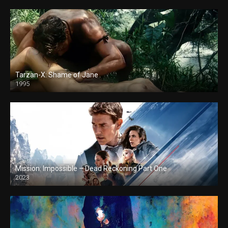
Tarzan-X: Shame of Jane
1995
Mission: Impossible – Dead Reckoning Part One
2023