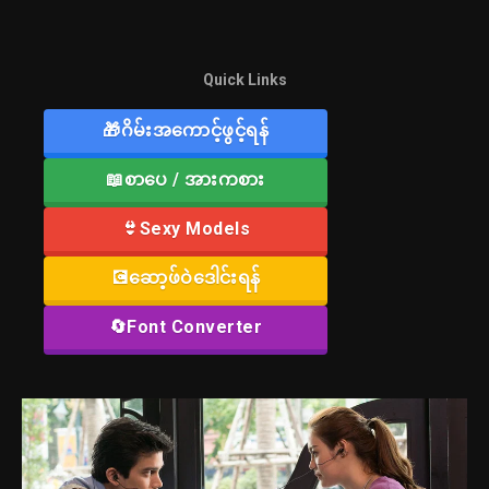
Quick Links
🎁ဂိမ်းအကောင့်ဖွင့်ရန်
📖စာပေ / အားကစား
👙Sexy Models
💽ဆော့ဖ်ဝဲဒေါင်းရန်
🔄Font Converter