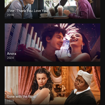
I Fine.. Thank You..Love You
2014
Anora
2024
Gone with the Wind
1939