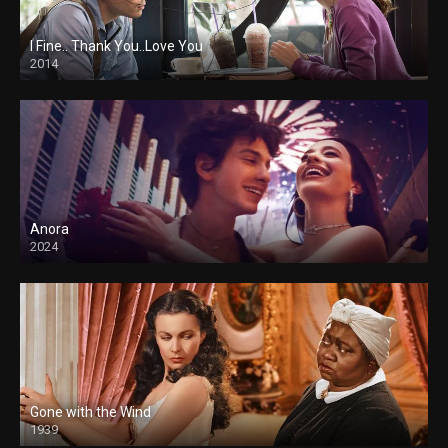
I Fine.. Thank You..Love You
2014
Anora
2024
Gone with the Wind
1939