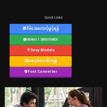
Quick Links
🎁ဂိမ်းအကောင့်ဖွင့်ရန်
📖စာပေ / အားကစား
👙Sexy Models
💽ဆော့ဖ်ဝဲဒေါင်းရန်
🔄Font Converter