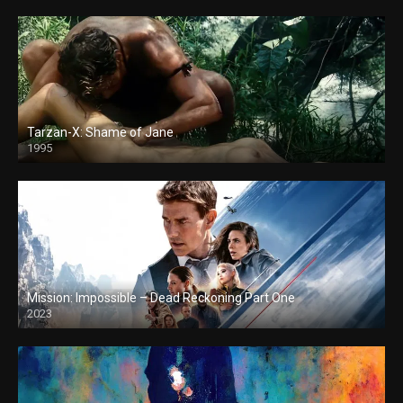
Tarzan-X: Shame of Jane
1995
Mission: Impossible – Dead Reckoning Part One
2023