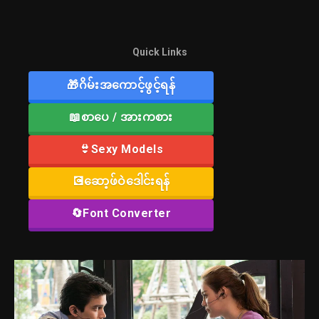
Quick Links
🎁ဂိမ်းအကောင့်ဖွင့်ရန်
📖စာပေ / အားကစား
👙Sexy Models
💽ဆော့ဖ်ဝဲဒေါင်းရန်
🔄Font Converter