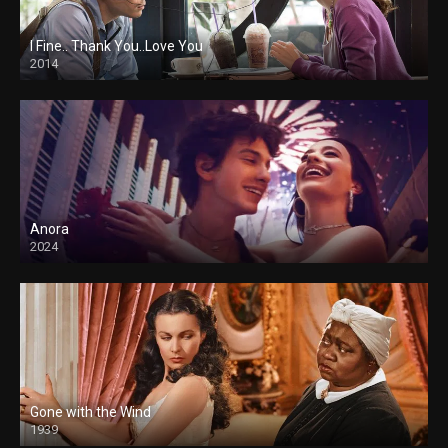
I Fine.. Thank You..Love You
2014
Anora
2024
Gone with the Wind
1939