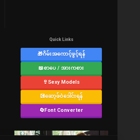
Quick Links
🎁ဂိမ်းအကောင့်ဖွင့်ရန်
📖စာပေ / အားကစား
👙Sexy Models
💽ဆော့ဖ်ဝဲဒေါင်းရန်
🔄Font Converter