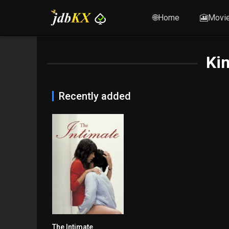
🌐Home
🎦Movi
Ki
Recently added
The Intimate
5.8