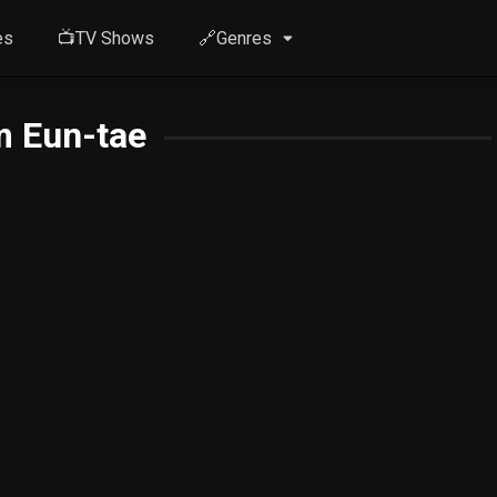
es
📺TV Shows
🔗Genres
m Eun-tae