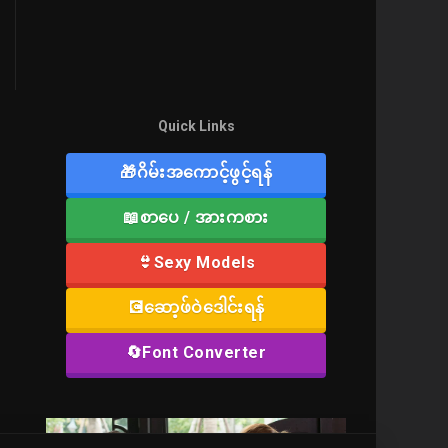
Quick Links
🎁ဂိမ်းအကောင့်ဖွင့်ရန်
📖စာပေ / အားကစား
👙Sexy Models
💽ဆော့ဖ်ဝဲဒေါင်းရန်
🔄Font Converter