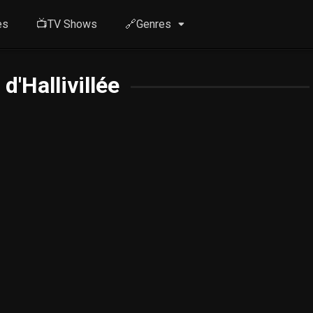
es
📺TV Shows
🔗Genres
d'Hallivillée