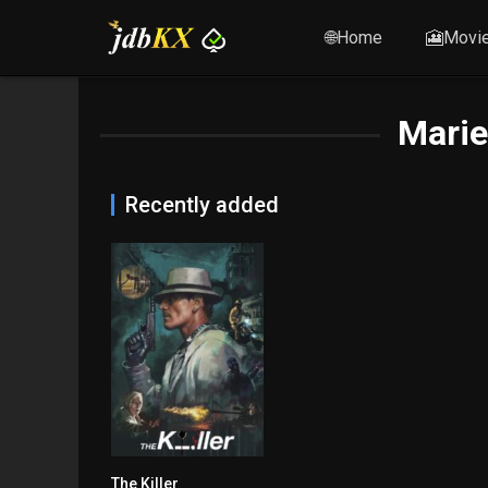
🌐Home
🎦Movi
Marie 
Recently added
The Killer
7.2