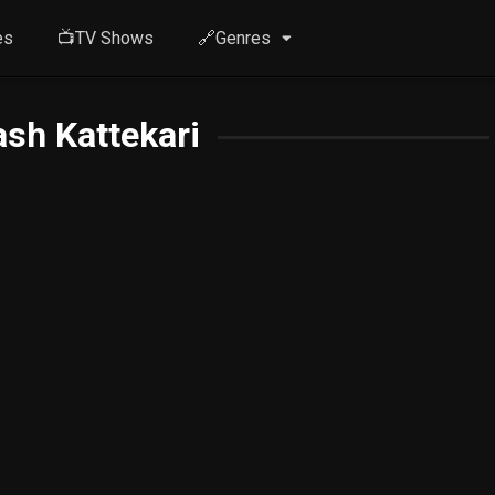
es
📺TV Shows
🔗Genres
sh Kattekari