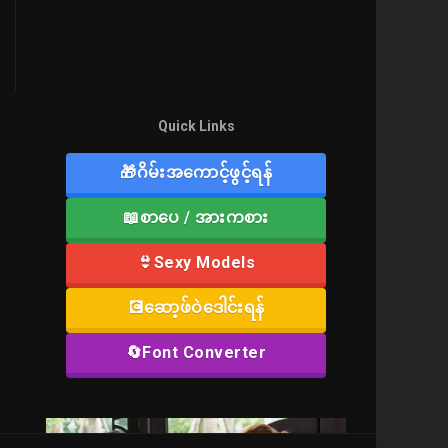
Quick Links
🎁ဂိမ်းအကောင့်ဖွင့်ရန်
📖စာပေ / အားကစား
👙Sexy Models
💽ဆော့ဖ်ဝဲဒေါင်းရန်
🔄Font Converter