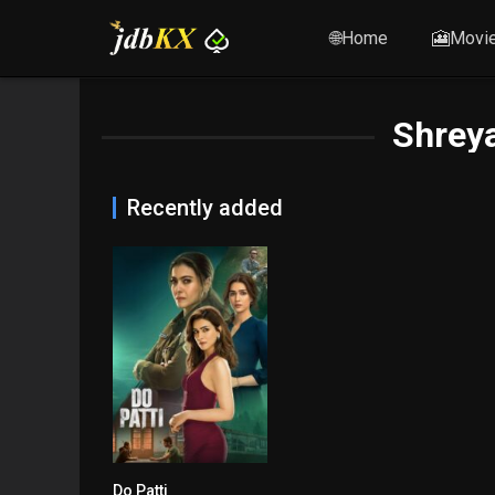
🌐Home
🎦Movi
Shreya
Recently added
Do Patti
5.1