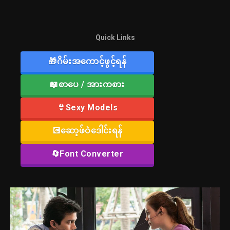
Quick Links
🎁ဂိမ်းအကောင့်ဖွင့်ရန်
📖စာပေ / အားကစား
👙Sexy Models
💽ဆော့ဖ်ဝဲဒေါင်းရန်
🔄Font Converter