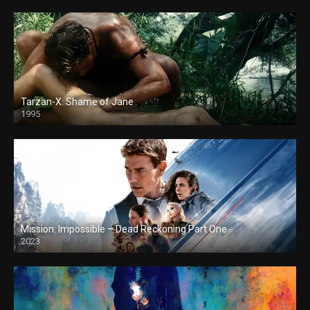
Tarzan-X: Shame of Jane
1995
Mission: Impossible – Dead Reckoning Part One
2023