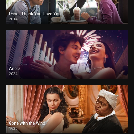
I Fine.. Thank You..Love You
2014
Anora
2024
Gone with the Wind
1939