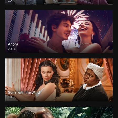
2014
Anora
2024
Gone with the Wind
1939