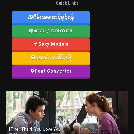
Quick Links
🎁ဂိမ်းအကောင့်ဖွင့်ရန်
📖စာပေ / အားကစား
👙Sexy Models
💽ဆော့ဖ်ဝဲဒေါင်းရန်
🔄Font Converter
I Fine.. Thank You..Love You