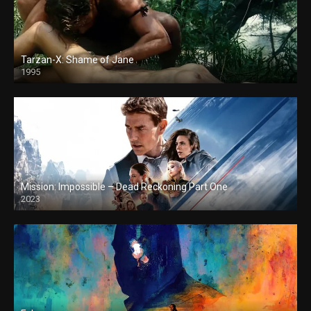
Tarzan-X: Shame of Jane
1995
Mission: Impossible – Dead Reckoning Part One
2023