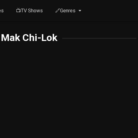
es
📺TV Shows
🔗Genres
 Mak Chi-Lok