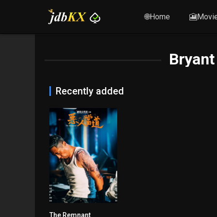
🌐Home
🎦Movi
Bryant
Recently added
The Remnant
0