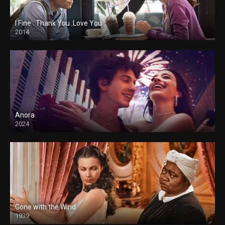
I Fine.. Thank You..Love You
2014
Anora
2024
Gone with the Wind
1939