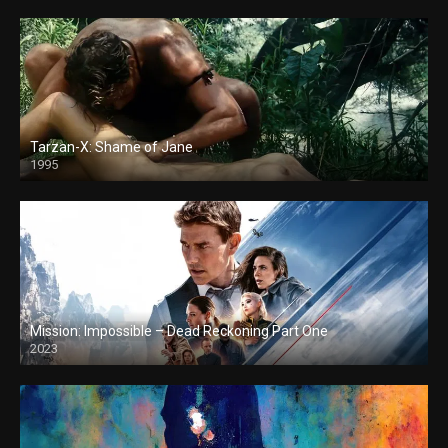
Tarzan-X: Shame of Jane
1995
Mission: Impossible – Dead Reckoning Part One
2023