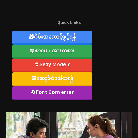
Quick Links
🎁ဂိမ်းအကောင့်ဖွင့်ရန်
📖စာပေ / အားကစား
👙Sexy Models
💽ဆော့ဖ်ဝဲဒေါင်းရန်
🔄Font Converter