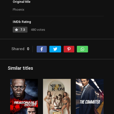
Original title
Phoenix
IMDb Rating
7.3
480 votes
Shared
0
Similar titles