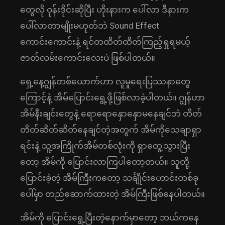
တွေလို ဝုန်းဒိုင်းဆိုပြီး ဟိုးနားက ပေါ်လာ ဒီနားက
ပေါ်လာတာမျိုးမဟုတ်ဘဲ Sound Effect
ကောင်းကောင်းနဲ့ ရင်တထိတ်ထိတ်ကြည့်ရှုရမယ့်
ဇာတ်လမ်းကောင်းလေးပဲ ဖြစ်ပါတယ်။
ရှေ့နေ့ဂျွန်တစ်ယောက်ဟာ လူမှုရေးပြဿနာတွေ
ကြောင့်နဲ့ အိမ်ပြောင်းရွေ့ဖို့ဖြစ်လာခဲ့ပါတယ်။ ဂျွန်ဟာ
အိမ်နီးချင်းတွေနဲ့ ရောရောနှောနှောမနေချင်ဘဲ တိတ်
တိတ်ဆိတ်ဆိတ်နေချင်တဲ့အတွက် အိမ်ကိုသေချာရှာ
ရင်းနဲ့ သူ့အကြိုက်အိမ်တစ်လုံးကို ရှာတွေ့သွားပြီး
တော့ အိမ်ကို ပြောင်းလာကြပါတော့တယ်။ သူတို့
ပြောင်းခဲ့တဲ့ အိမ်ကြီးကတော့ သင်္ချိုင်းဟောင်းတစ်ခု
ပေါ်မှာ တည်ဆောက်ထားတဲ့ အိမ်ကြီးဖြစ်နေပါတယ်။
အိမ်ကို ပြောင်းရွေ့ပြီးတဲ့နောက်မှာတော့ ဘယ်ကနေ