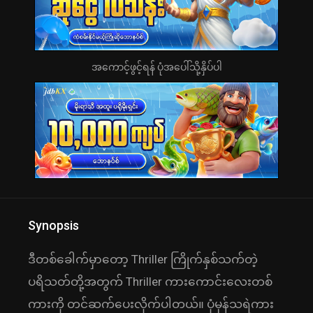
အကောင့်ဖွင့်ရန် ပုံအပေါ်သို့နှိပ်ပါ
Synopsis
ဒီတစ်ခေါက်မှာတော့ Thriller ကြိုက်နှစ်သက်တဲ့
ပရိသတ်တို့အတွက် Thriller ကားကောင်းလေးတစ်
ကားကို တင်ဆက်ပေးလိုက်ပါတယ်။ ပုံမှန်သရဲကား