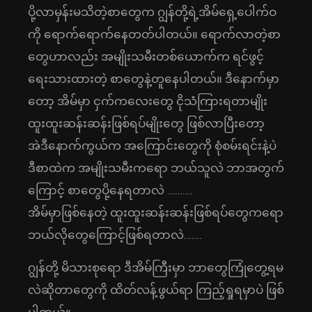
ပို့လာမှန်းမသိတဲ့စာတွေက ဂျွန်တို့ရဲ့အိမ်ရှေ့ပေါက်ဝ
ကို ရောက်ရောက်နေတတ်ပါတယ်။ ရောက်လာတဲ့စာ
တွေဟာလည်း အမျိုးသမီးတစ်ယောက်က ရင်ဖွင့်
ရေးသားထားတဲ့ စာတွေနဲ့တူနေပါတယ်။ ဒီနောက်မှာ
တော့ အိမ်မှာ ငှက်ကလေးတွေ ငိုသံကြားရတာမျိုး
ထူးထူးဆန်းဆန်းဖြစ်ရပ်မျိုးတွေ ဖြစ်လာပြီးတော့
အဲဒီနောက်ကွယ်က အကြောင်းတွေကို စုံစမ်းရင်းနဲ့ပဲ
ဒီစာထဲက အမျိုးသမီးကရော ဘယ်သူလဲ ဘာအတွက်
ကြောင့် စာတွေပို့နေရတာလဲ ……….
အိမ်မှာဖြစ်နေတဲ့ ထူးထူးဆန်းဆန်းဖြစ်ရပ်တွေကရော
ဘယ်လိုတွေကြောင့်ဖြစ်ရတာလဲ…….
ဂျွန်တို့ မိသားစုရော ဒီအိမ်ကြီးမှာ ဘာတွေကြုံတွေ့ရမ
လဲဆိုတာတွေကို ထိတ်လန့်ဖွယ်ရာ ကြည့်ရှုရမှာပဲ ဖြစ်