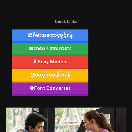
Quick Links
🎁ဂိမ်းအကောင့်ဖွင့်ရန်
📖စာပေ / အားကစား
👙Sexy Models
💽ဆော့ဖ်ဝဲဒေါင်းရန်
🔄Font Converter