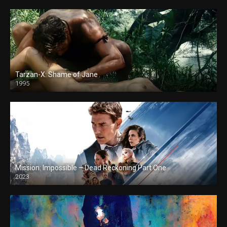
Tarzan-X: Shame of Jane
1995
Mission: Impossible – Dead Reckoning Part One
2023