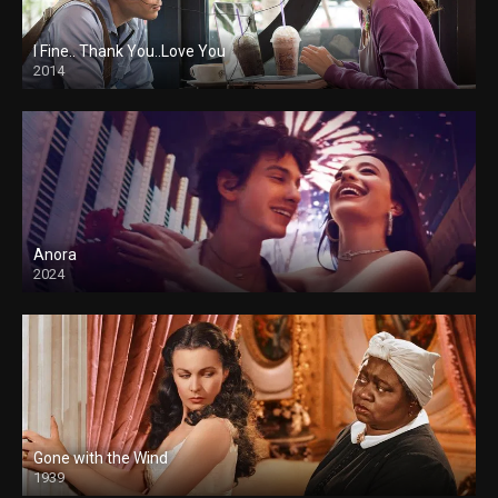
I Fine.. Thank You..Love You
2014
Anora
2024
Gone with the Wind
1939