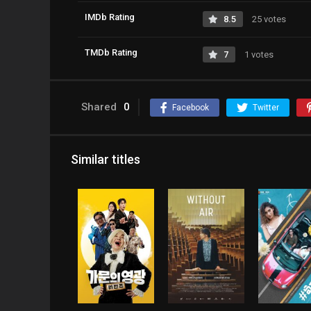
IMDb Rating
8.5
25 votes
TMDb Rating
7
1 votes
Shared
0
Facebook
Twitter
Similar titles