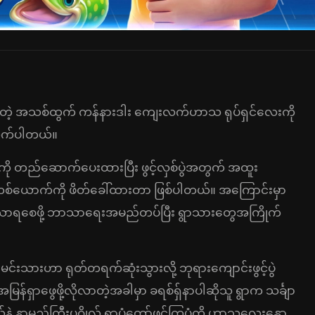
တဲ့ အသစ်ထွက် ကန်နားဒါး ကျေးလက်ဟာသ ရုပ်ရှင်လေးကို
ိုက်ပါတယ်။
ကို တည်ဆောက်ပေးထားပြီး ဖွင့်လှစ်ပွဲအတွက် အထူး
ယောက်ကို ဖိတ်ခေါ်ထားတာ ဖြစ်ပါတယ်။ အကြောင်းမှာ
မဲအသာရစေဖို့ ဘာသာရေးအမည်တပ်ပြီး ရွာသားတွေအကြိုက်
မင်းသားဟာ ရုတ်တရက်ဆုံးသွားလို့ ဘုရားကျောင်းဖွင့်ပွဲ
ှာဖွေဖို့လိုလာတဲ့အခါမှာ ခရစ်ရှ်နာပါဆိုသူ ရွာက သင်္ချာ
ာမည်ကြီးပုဂ္ဂိုလ် ရှာပုံတော်ဖွင့်ကြပုံကို ဟာသလေးနှော