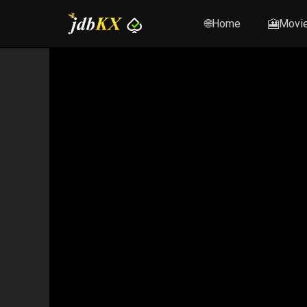
🌐Home
🎦Movi