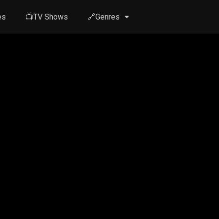
es
📺TV Shows
🔗Genres