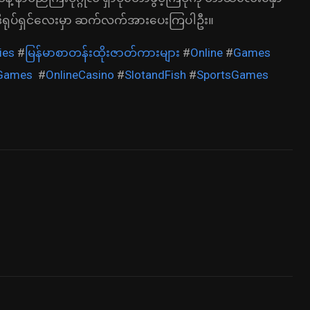
တဲ့ ဒီရုပ်ရှင်လေးမှာ ဆက်လက်အားပေးကြပါဦး။
ies
#
မြန်မာစာတန်းထိုးဇာတ်ကားများ
#
Online
#
Games
eGames
#
OnlineCasino
#
SlotandFish
#
SportsGames