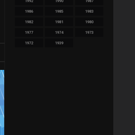
1992
1990
1987
478
Thriller
1986
1985
1983
36
TV Movie
1982
1981
1980
64
War
1977
1974
1973
1972
1939
11
Western