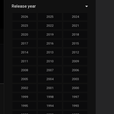
Release year
758
Drama
2026
2025
2024
78
Family
2023
2022
2021
128
Fantasy
2020
2019
2018
69
History
2017
2016
2015
189
Horror
2014
2013
2012
19
Music
2011
2010
2009
140
Mystery
2008
2007
2006
2005
2004
2003
269
Romance
2002
2001
2000
9
Sci-Fi & Fantasy
1999
1998
1997
122
Science Fiction
1995
1994
1993
1
Soap