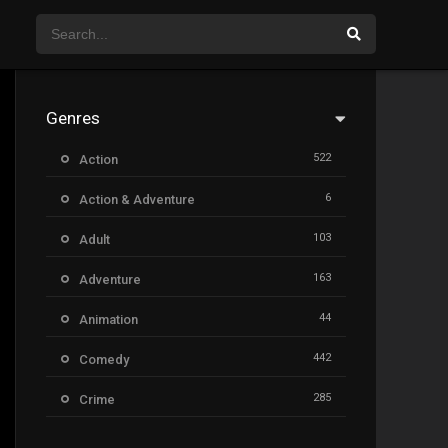
Genres
522
Action
6
Action & Adventure
103
Adult
163
Adventure
44
Animation
442
Comedy
285
Crime
26
Documentary