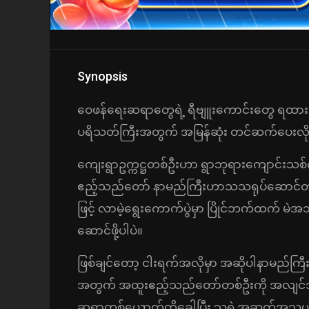
Synopsis
ဝေဖန်ရေးဆရာတွေရဲ့ ရီဗျူးကောင်းတွေ ရထား
ပရိသတ်ကြီးအတွက် အမြန်ဆုံး တင်ဆက်ပေးလ
ကျေးရွာဥက္ကဋ္ဌတစ်ဦးဟာ ရွာဘုရားကျောင်းသစ်
ဧည့်သည်တော် နာမည်ကြီးဟာသသရုပ်ဆောင်တစ်
ဖြင့် လာမဲ့ရွေးကောက်ပွဲမှာ ပြိုင်ဘက်ထက် 
ဆောင်ဖို့ပါပဲ။
ဖြစ်ချင်တော့ ငါးရက်အလိုမှာ အဆိုပါနာမည်ကြီး
အတွက် အထူးဧည့်သည်တော်တစ်ဦးကို အလျင်အမြန်ရ
ဆရာတစ်ယောက်ကိုခေါပြီး သူ့ရဲ့အဆက်အသွယ်နဲ့ န