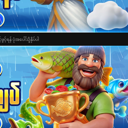
င့်ရန် ပုံအပေါ်သို့နှိပ်ပါ