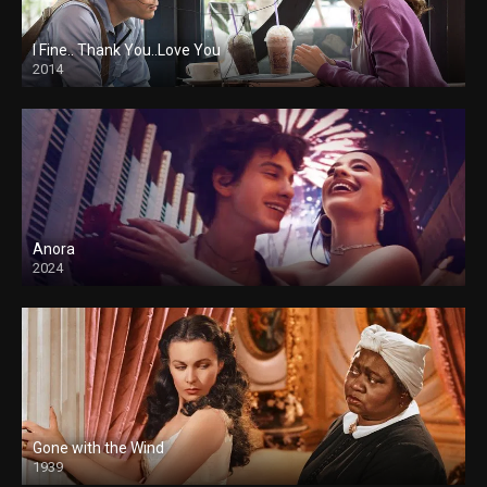
I Fine.. Thank You..Love You
2014
Anora
2024
Gone with the Wind
1939