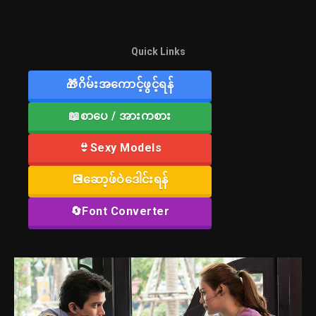
Quick Links
🎁ဂိမ်းအကောင့်ဖွင့်ရန်
📖စာပေ / အားကစား
👙Sexy Models
💽ဆော့ဖ်ဝဲဒေါင်းရန်
🔄Font Converter