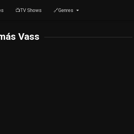
es
📺TV Shows
🔗Genres
más Vass