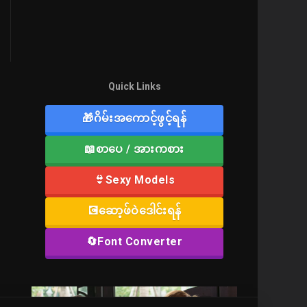
Quick Links
🎁ဂိမ်းအကောင့်ဖွင့်ရန်
📖စာပေ / အားကစား
👙Sexy Models
💽ဆော့ဖ်ဝဲဒေါင်းရန်
🔄Font Converter