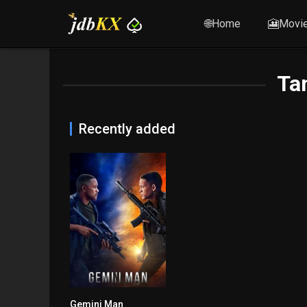
🌐Home
🎦Movi
Ta
Recently added
Gemini Man
5.7