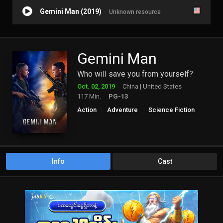
Gemini Man (2019)
Unknown resource
Gemini Man
Who will save you from yourself?
Oct. 02, 2019
China | United States
117 Min.
PG-13
Action
Adventure
Science Fiction
Thriller
Info
Cast