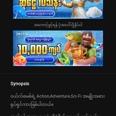
အကောင့်ဖွင့်ရန် ပုံအပေါ်သို့နှိပ်ပါ
Synopsis
ဝယ်လ်စမစ်ရဲ့ Action,Adventure,Sci-Fi အမျိုးအစား
ရုပ်ရှင်ကားဖြစ်ပါတယ်။