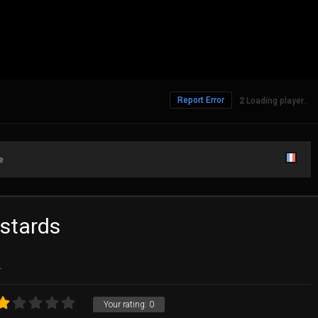
Report Error
Loading player..
e
astards
.
Your rating:
0