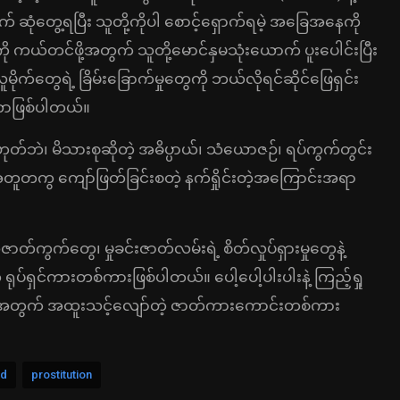
ဆုံတွေ့ရပြီး သူတို့ကိုပါ စောင့်ရှောက်ရမဲ့ အခြေအနေကို
ု ကယ်တင်ဖို့အတွက် သူတို့မောင်နှမသုံးယောက် ပူးပေါင်းပြီး
တွေရဲ့ ခြိမ်းခြောက်မှုတွေကို ဘယ်လိုရင်ဆိုင်ဖြေရှင်း
းတာဖြစ်ပါတယ်။
ုတ်ဘဲ၊ မိသားစုဆိုတဲ့ အဓိပ္ပာယ်၊ သံယောဇဉ်၊ ရပ်ကွက်တွင်း
အတူတကွ ကျော်ဖြတ်ခြင်းစတဲ့ နက်ရှိုင်းတဲ့အကြောင်းအရာ
်ကွက်တွေ၊ မှုခင်းဇာတ်လမ်းရဲ့ စိတ်လှုပ်ရှားမှုတွေနဲ့
ရုပ်ရှင်ကားတစ်ကားဖြစ်ပါတယ်။ ပေါ့ပေါ့ပါးပါးနဲ့ ကြည့်ရှု
တွေအတွက် အထူးသင့်လျော်တဲ့ ဇာတ်ကားကောင်းတစ်ကား
d
prostitution