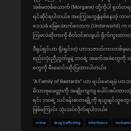
အစ်မတစ်ယောက် (Morgane) တို့ကိုပါ ရုတ်တရက် 
ရင်ဆိုင်ရပါတယ်။ အကြွေးတွေနွံနစ်နေတဲ့ ဘားကိ
ဒေသခံ မြေအောက်လောက (Underworld) က လူမိုက်
ကြမလဲဆိုတာကို စိတ်ဝင်စားဖွယ် ရိုက်ကူးထာ
ဒီရုပ်ရှင်ဟာ ရိုးရှင်းတဲ့ ဟာသဇာတ်ကားတစ်ခုမဟ
စည်းလုံးညီညွတ်မှုနဲ့ ဘဝရဲ့ အခက်အခဲတွေကို 
တွေကို မီးမောင်းထိုးပြထားပါတယ်။
“A Family of Bastards” ဟာ ရယ်မောရမဲ့ ဟာသဇာတ
မိသားစုမေတ္တာကို အချိုးကျကျ ပေါင်းစပ်ထားတဲ့ 
ရင်း ဘဝရဲ့ သင်ခန်းစာတချို့ကို ရယူချင်သူ
ဖြစ်ကြောင်း သုံးသပ်လိုက်ရပါတယ်။
crime
drug trafficking
inheritance
mohame