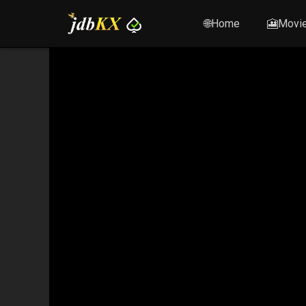
🌐Home
🎦Movi