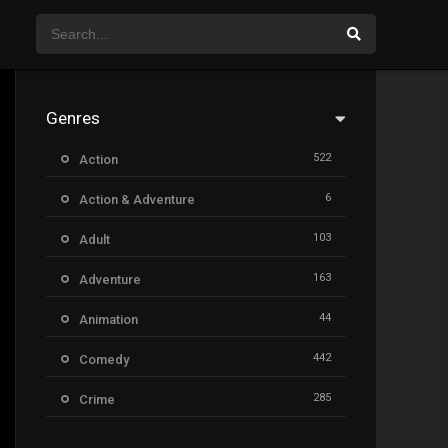
Genres
522
Action
6
Action & Adventure
103
Adult
163
Adventure
44
Animation
442
Comedy
285
Crime
26
Documentary