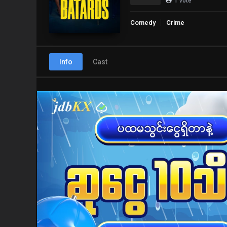
1
vote
Comedy
Crime
Info
Cast