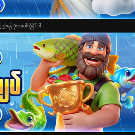
င့်ရန် ပုံအပေါ်သို့နှိပ်ပါ