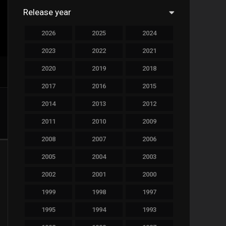
Release year
758
Drama
2026
2025
2024
78
Family
2023
2022
2021
128
Fantasy
2020
2019
2018
69
History
2017
2016
2015
189
Horror
2014
2013
2012
19
Music
2011
2010
2009
140
Mystery
2008
2007
2006
2005
2004
2003
269
Romance
2002
2001
2000
9
Sci-Fi & Fantasy
1999
1998
1997
122
Science Fiction
1995
1994
1993
1
Soap