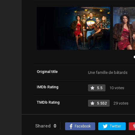
Original title
Une famille de bâtards
IMDb Rating
5.5
10 votes
TMDb Rating
5.552
29 votes
Shared
0
Facebook
Twitter