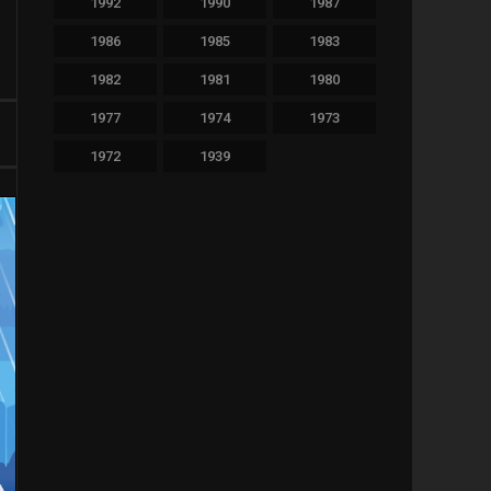
1992
1990
1987
478
Thriller
1986
1985
1983
36
TV Movie
1982
1981
1980
64
War
1977
1974
1973
1972
1939
11
Western