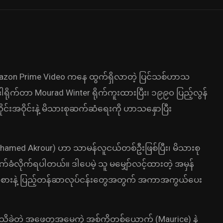
 Amazon Prime Video ကနေ ထွက်ရှိလာတဲ့ ပြင်သစ်ဟာသ
ိုက်တာ Mourad Winter ရိုက်ကူးထားပြီး၊ ၁၉၉၀ ပြည့်လွန်
အသိုင်းအဝိုင်းနဲ့ မိသားစုဆက်ဆံရေးကို ဟာသနှောပြီး
amed Akrour) ဟာ သာမန်လူငယ်တစ်ဦးဖြစ်ပြီး၊ မိသားစု
ဆက်ခံလိုက်ရပါတယ်။ ဒါပေမဲ့ သူ မမျှော်လင့်ထားတဲ့ အမှန်
ားနဲ့ ပြည့်တန်ဆာလုပ်ငန်းတွေအတွက် အကာအကွယ်ပေး
ိခဲ့တဲ့ အဖေတူအမေကွဲ အစ်ကိုတစ်ယောက် (Maurice) နဲ့