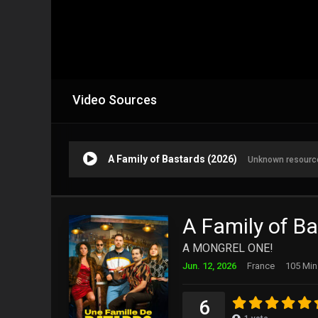
Video Sources
A Family of Bastards (2026)
Unknown resourc
A Family of B
A MONGREL ONE!
Jun. 12, 2026
France
105 Min
6