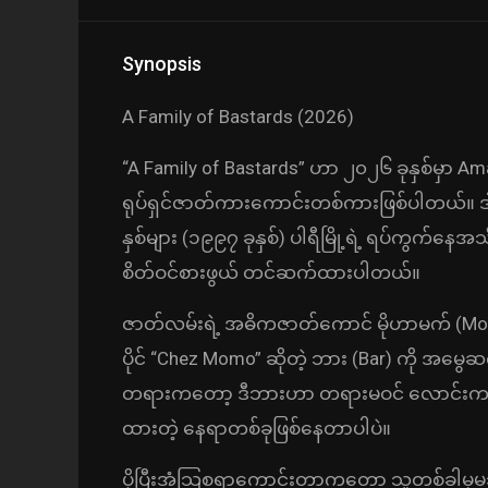
Synopsis
A Family of Bastards (2026)
“A Family of Bastards” ဟာ ၂၀၂၆ ခုနှစ်မှာ
ရုပ်ရှင်ဇာတ်ကားကောင်းတစ်ကားဖြစ်ပါတယ်။ ဒါရ
နှစ်များ (၁၉၉၇ ခုနှစ်) ပါရီမြို့ရဲ့ ရပ်ကွက်နေ
စိတ်ဝင်စားဖွယ် တင်ဆက်ထားပါတယ်။
ဇာတ်လမ်းရဲ့ အဓိကဇာတ်ကောင် မိုဟာမက် (Moh
ပိုင် “Chez Momo” ဆိုတဲ့ ဘား (Bar) ကို အမွေ
တရားကတော့ ဒီဘားဟာ တရားမဝင် လောင်းကစ
ထားတဲ့ နေရာတစ်ခုဖြစ်နေတာပါပဲ။
ပိုပြီးအံ့သြစရာကောင်းတာကတော့ သူတစ်ခါမှမသ