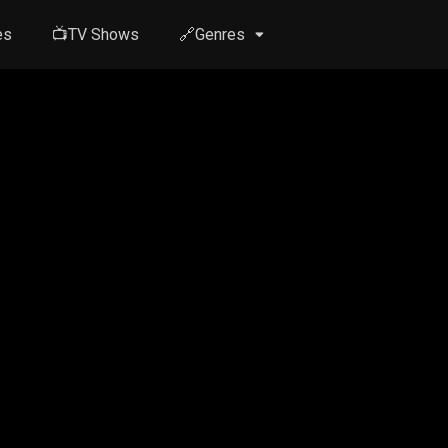
es
📺TV Shows
🔗Genres