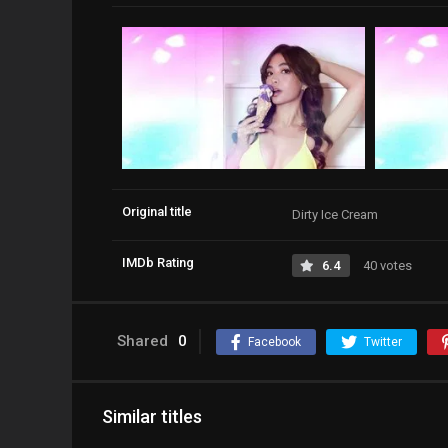
Original title
Dirty Ice Cream
IMDb Rating
6.4
40 votes
Shared
0
Facebook
Twitter
Similar titles