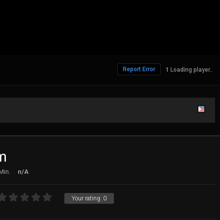
Report Error
Loading player..
am
Min.
n/A
Your rating:
0