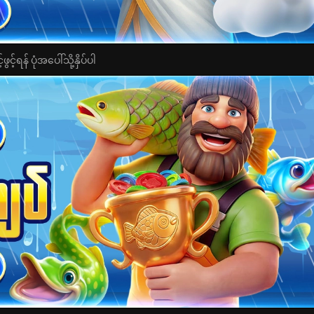
င့်ရန် ပုံအပေါ်သို့နှိပ်ပါ