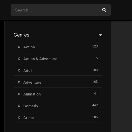
Genres
523
Action
6
Action & Adventure
103
Adult
163
Adventure
44
Animation
442
Comedy
285
Crime
26
Documentary