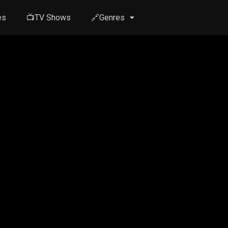
es
📺TV Shows
🔗Genres