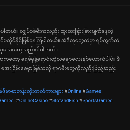
်ပါတယ်။ လျှပ်စစ်မီးကလည်း ထူးထူးခြားခြားပျက်နေတဲ့
်မထိုင်နိုင်ဖြစ်နေကြပါတယ်။ အဲဒီလူတွေထဲမှာ ရပ်ကွက်ထဲ
လှလှလေးတွေလည်းပါပါတယ်။
ာကတော့ ရေခဲမုန့်ရောင်းတဲ့လူချောလေးနှစ်ယောက်ပါပဲ။ ဒီ
နဲ့ အေးငြိမ်းစေမှာဖြစ်သလို ရာဂမီးတွေကိုလည်းဖြည့်ဆည်း
မြန်မာစာတန်းထိုးဇာတ်ကားများ
#
Online
#
Games
eGames
#
OnlineCasino
#
SlotandFish
#
SportsGames