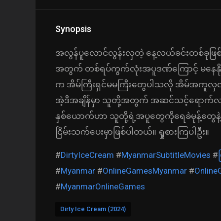
Synopsis
အလွန်ပူလောင်လွန်းလှတဲ့ နေ့လယ်ခင်းတစ်ခုဖြစ
အတွက် တစ်ရပ်ကွက်လုံးအပူဒဏ်ကြောင့် မနေနိုင
က အိမ်ကြီးရှင်မမကြီးတွေပါသလို အိမ်အကူ
အဲ့ဒီအချိန်မှာ သူတို့အတွက် အဆင်သင့်ရောက်လ
နှစ်ယောက်ဟာ သူတို့ရဲ့အပူတွေကိုရေခဲမုန့်တွေ
ငြိမ်းသက်ပေးမှာဖြစ်ပါတယ်။ ရှုစားကြပါဦး။
#
DirtyIceCream
#
MyanmarSubtitleMovies
#
#
Myanmar
#
OnlineGamesMyanmar
#
Onlin
#
MyanmarOnlineGames
Dirty Ice Cream (2024)