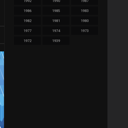
1992
1990
1987
480
Thriller
1986
1985
1983
36
TV Movie
1982
1981
1980
65
War
1977
1974
1973
1972
1939
11
Western