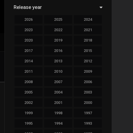
Release year
760
Drama
2026
2025
2024
78
Family
2023
2022
2021
128
Fantasy
2020
2019
2018
69
History
2017
2016
2015
190
Horror
2014
2013
2012
19
Music
2011
2010
2009
140
Mystery
2008
2007
2006
2005
2004
2003
270
Romance
2002
2001
2000
9
Sci-Fi & Fantasy
1999
1998
1997
122
Science Fiction
1995
1994
1993
1
Soap