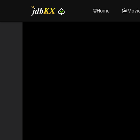
🌐Home
🎦Movi