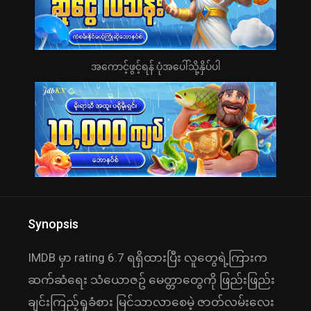
အကောင့်ဖွင့်ရန် ပုံအပေါ်သို့နှိပ်ပါ
Synopsis
IMDB မှာ rating 6.7 ရရှိထားပြီး လူတွေရဲ့ကြားက
ဆက်ဆံရေး သံယောဇဥ် မေတ္တာတွေကို ဖြည်းဖြည်း
ချင်းကြည့်ရှုခံစား မြင်သာလာစေမဲ့ ဇာတ်လမ်းလေး