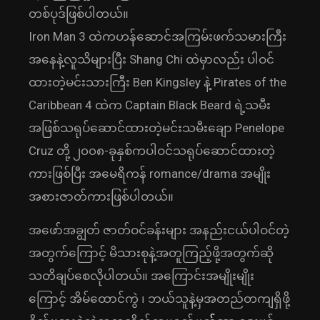
တစ်ပုဒ်ဖြစ်ပါတယ်။
Iron Man 3 ထဲကဟန်ဆောင်အကြမ်းဖက်သမားကြီး
အနေနဲ့လူသိများပြီး Shang Chi ထဲမှာလည်း ပါဝင်
ထားတဲ့မင်းသားကြီး Ben Kingsley နဲ့ Pirates of the
Caribbean 4 ထဲက Captain Black Beard ရဲ့သမီး
အဖြစ်သရုပ်ဆောင်ထားတဲ့မင်းသမီးချော Penelope
Cruz တို့ ၂၀၀၈-ခုနှစ်ကပါဝင်သရုပ်ဆောင်ထားတဲ့
ကားဖြစ်ပြီး အမေရိကန် romance/drama အမျိုး
အစားဇာတ်ကားဖြစ်ပါတယ်။
အဖော်အချွတ် ဇာတ်ဝင်ခန်းများ အနည်းငယ်ပါဝင်တဲ့
အတွက်ကြောင့် မိသားစုနဲ့အတူကြည့်ဖို့အတွက်ဆို
သတိချပ်စေလိုပါတယ်။ အကြောင်းအမျိုးမျိုး
ကြောင့် အိမ်ထောင်ကွဲ ၊ ဘယ်သူနဲ့မှအတည်တကျရှိဖို့