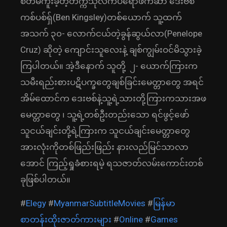
စိတ်မကူးခဲ့တဲ့တက္ကသိုလ်ကပရော်ဖက််ဆာ ဒေးဗစ်
ကစ်ပစ်ရှ်(Ben Kingsley)တစ်ယောက် သူ့ထက်
အသက် ၃၀- လောက်ငယ်တဲ့ခွန်ဆွယ်လာ(Penelope
Cruz) ဆိုတဲ့ ကျောင်းသူလေးနဲ့ ချစ်ကျွမ်းဝင်မိသွားခဲ့
ကြပါတယ်။ အဲ့ဒီနောက် သူတို့ ၂- ယောက်ကြားက
သမီးရည်းစားပဋိပက္ခတွေချစ်ခြင်းမေတ္တာတွေ အရင်
အိမ်ထောင်က ဒေးဗစ်နဲ့သူ့ရဲ့သားတို့ကြားကသားအဖ
မေတ္တာတွေ ၊ သူ့ရဲ့တစ်ဦးတည်းသော ရင်ဖွင့်ဖော်
သူငယ်ချင်းတို့ရဲ့ကြားက သူငယ်ချင်းမေတ္တာတွေ
အားလုံးကိုတစ်ဖြည်းဖြည်း နားလည်မြင်သာလာ
အောင် ကြည့်ရှုခံစားရမဲ့ ရသဇာတ်လမ်းကောင်းတစ်
ခုဖြစ်ပါတယ်။
#
Elegy
#
MyanmarSubtitleMovies
#
မြန်မာ
စာတန်းထိုးဇာတ်ကားများ
#
Online
#
Games