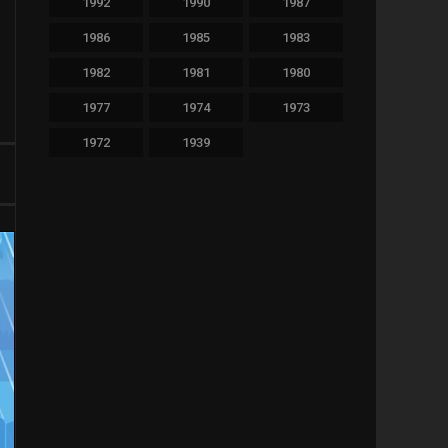
1992
1990
1987
480
Thriller
1986
1985
1983
36
TV Movie
1982
1981
1980
65
War
1977
1974
1973
1972
1939
11
Western