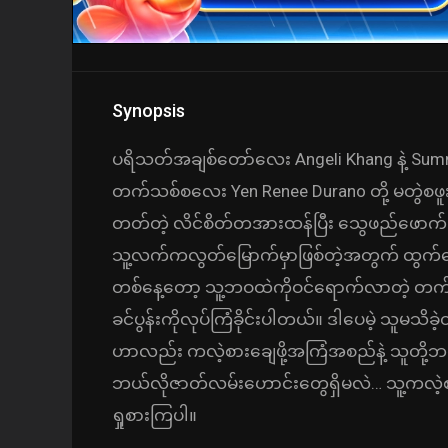
Synopsis
ပရိသတ်အချစ်တော်လေး Angeli Khang နဲ့ Summer
တက်သစ်စလေး Yen Renee Durano တို့ မတွဲစဖူ
တတ်တဲ့ လိင်စိတ်တအားထန်ပြီး သွေဖည်ဖောက်ပြန
သူ့လက်ကလွတ်မြောက်မှာဖြစ်တဲ့အတွက် ထွက်ပေ
တစ်နေ့တော့ သူ့ဘဝထဲကိုဝင်ရောက်လာတဲ့ တက်ဒီ
ခင်ပွန်းကိုလုပ်ကြံခိုင်းပါတယ်။ ဒါပေမဲ့ သူမ
ဟာလည်း ကလဲ့စားချေဖို့အကြံအစည်နဲ့ သူတို့ဘ
ဘယ်လိုဇာတ်လမ်းဟောင်းတွေရှိမလဲ… သူ့ကလဲ့
ရှုစားကြပါ။