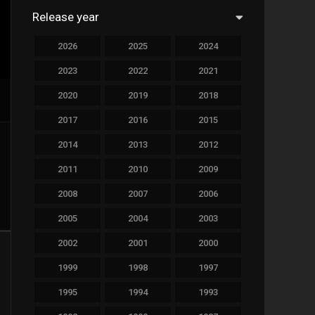
Release year
760
Drama
2026
2025
2024
78
Family
2023
2022
2021
128
Fantasy
2020
2019
2018
69
History
2017
2016
2015
190
Horror
2014
2013
2012
19
Music
2011
2010
2009
140
Mystery
2008
2007
2006
2005
2004
2003
270
Romance
2002
2001
2000
9
Sci-Fi & Fantasy
1999
1998
1997
122
Science Fiction
1995
1994
1993
1
Soap