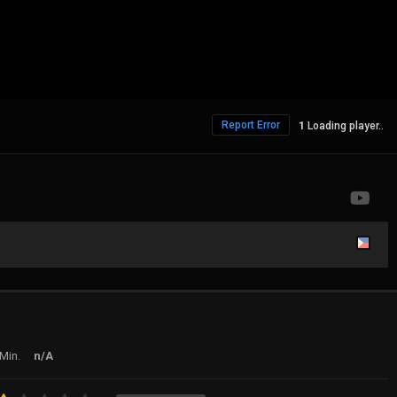
Report Error
Loading player..
Min.
n/A