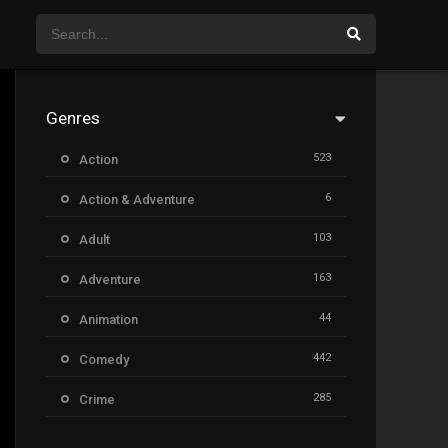
Genres
523
Action
6
Action & Adventure
103
Adult
163
Adventure
44
Animation
442
Comedy
285
Crime
26
Documentary