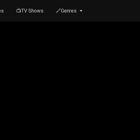
es
📺TV Shows
🔗Genres