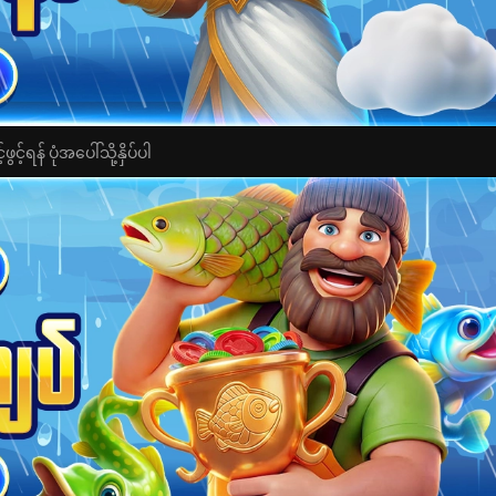
င့်ရန် ပုံအပေါ်သို့နှိပ်ပါ