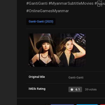
#GantiGanti #MyanmarSubtitleMovies #မြန
#OnlineGamesMyanmar
Ganti-Ganti (2023)
Original title
Ganti-Ganti
IMDb Rating
6.1
39 votes