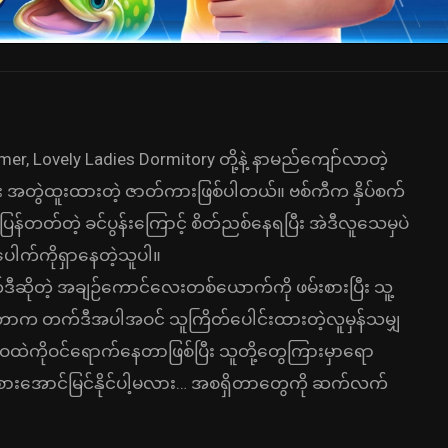
, Lovely Ladies Dormitory တို့နဲ့ နာမည်ကျော်လာတဲ့
း အတွဲထူးထားတဲ့ ဇာတ်ကားဖြစ်ပါတယ်။ ဗစ်ကီက နှိပ်စက်
်တတ်တဲ့ ခင်ပွန်းကြောင့် စိတ်ညစ်နေရပြီး အဲဒီလူသေမှပဲ
ါက်ကိုရှာနေတဲ့သူပါ။
ဆိုတဲ့ အချဉ်ကောင်လေးတစ်ယောက်ကို ဖမ်းစားပြီး သူ့
သိခဲ့တာက တက်ဒီအပါအဝင် သူကြိတ်ပေါင်းထားတဲ့လူမှန်သမျှ
ဝထဲကိုဝင်ရောက်နေတာဖြစ်ပြီး သူတို့တွေကြားမှာရော
စားအောင်မြင်နိုင်ပါ့မလား… အစရှိတာတွေကို ဆက်လက်