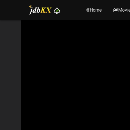
🌐Home
🎦Movi