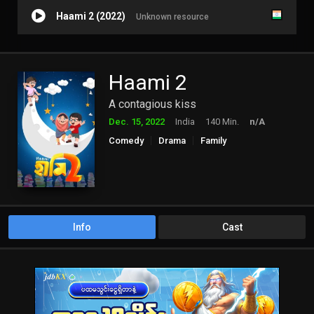
Haami 2 (2022)
Unknown resource
Haami 2
A contagious kiss
Dec. 15, 2022
India
140 Min.
n/A
Comedy
Drama
Family
Info
Cast