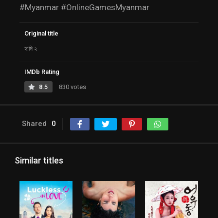
#Myanmar #OnlineGamesMyanmar
Original title
হামি ২
IMDb Rating
8.5
830 votes
Shared
0
Similar titles