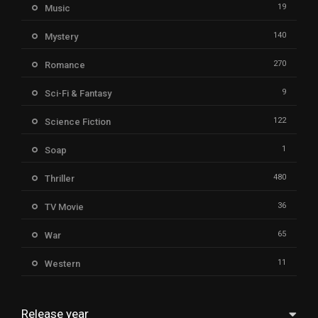
19
Music
140
Mystery
270
Romance
9
Sci-Fi & Fantasy
122
Science Fiction
1
Soap
480
Thriller
36
TV Movie
65
War
11
Western
Release year