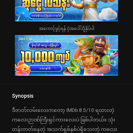
အကောင့်ဖွင့်ရန် ပုံအပေါ်သို့နှိပ်ပါ
Synopsis
ဒီဇာတ်လမ်းလေးကတော့ IMDb 8.5/10 ရထားတဲ့
ကလေးဉာဏ်ကြီးရှင်ကားလေးပဲ ဖြစ်ပါတယ်။ သုံး
တန်းတတ်နေတဲ့ အသက်ရှစ်နှစ်ပဲရှိသေးတဲ့ ကလေး