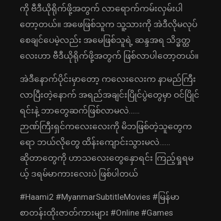
ကို ဗီဒီယိုရိုက်ဖို့အတွက် လာရောက်ကမ်းလှမ်းပါ
တော့တယ်။ အဖေဖြစ်သူက သူ့သားကို အဲဒီလိုမလုပ်
စေချင်ပေမဲ့လည်း အမေဖြစ်သူရဲ့ ဆန္ဒအရ သိဒ္ဓတ္ထ
လေးဟာ ဗီဒီယိုရိုက်ဖို့အတွက် ဖြစ်လာပါတော့တယ်။
အဲဒီနောက်ပိုင်းမှာတော့ ကလေးလေးက နာမည်ကြီး
လာပြီးတဲ့နောက် အရည်အချင်းပြိုင်ပွဲတွေမှာ ဝင်ပြိုင်
ရင်းနဲ့ ဘာတွေဆက်ဖြစ်လာမလဲ……
ဉာဏ်ကြီးရှင်ကလေးလေးကို မိဘဖြစ်တဲ့သူတွေက
ရော ဘယ်လိုတွေ ထိန်းကျောင်းသွားမလဲ……
ဆိုတာတွေကို ဟာသလေးတွေနှောရင်း ကြည့်ရှုရမ
ယ့် ဒရမ်မာကားလေးပဲ ဖြစ်ပါတယ်
#Haami2 #MyanmarSubtitleMovies #မြန်မာ
စာတန်းထိုးဇာတ်ကားများ #Online #Games