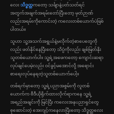
လေး
သိဒ္ဓတ္ထ
ကတော့ သင်္ချာနဲ့ပတ်သတ်ရင်
အတွက်အချက်အရမ်းတော်ပြီးတော့ မှတ်ဉာဏ်
လည်းအရမ်းကိုကောင်းတဲ့ ကလေးတစ်ယောက်ပဲဖြစ်
ပါတယ်။
သူဟာ သူ့အသက်အရွယ်နဲ့မလိုက်တဲ့စာပေတွေကို
လည်း ဖတ်နိုင်နေပြီးတော့ သိပ္ပံကိုလည်း ချစ်မြတ်နိုး
သူတစ်ယောက်ပါ။ သူ့ရဲ့အဖေကတော့ ကျောင်းဆရာ
လုပ်ချင်ပေမဲ့လည်း ဝင်ခွင့်မအောင်လို့ အရောင်း
စာရေးလုပ်နေရတဲ့သူတစ်ယောက်ပေါ့။
တစ်ရက်မှာတော့ သူ့ရဲ့ပညာအစွမ်းကို လူတစ်
ယောက်က ဗီဒီယိုရိုက်ထားလိုက်ရာကနေ သူ့ရဲ့
အရည်အချင်းကို မြင်ပြီး ကလေးအနုပညာရှင်တွေ
စုဆောင်းတဲ့ အေးဂျင့်ကနေလာပြီးတော့ သိဒ္ဓတ္ထလေး