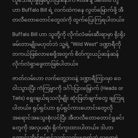
လူသေဆုံးမှုဖြစ်ပွားပြီးနောက် Rosa နဲ့ Santino တို့
ဟာ Buffalo Bill ရဲ့ လက်ထဲကနေ လွတ်မြောက်ဖို့ အီ
တလီတောတောင်တွေထဲကို ထွက်ပြေးကြရပါတယ်။
Buffalo Bill ဟာ သူတို့ကို လိုက်လံဖမ်းဆီးရာမှာ ရိုးရိုး
ဖမ်းတာမျိုးမဟုတ်ဘဲ သူ့ရဲ့ “Wild West” ဒဏ္ဍာရီကို
တကယ်ဖြစ်လာစေဖို့အတွက် စိတ်ကူးယဉ်ဆန်ဆန်
လိုက်လံရှာဖွေတာဖြစ်ပါတယ်။
ဇာတ်လမ်းဟာ လက်တွေ့ဘဝနဲ့ ဒဏ္ဍာရီကြားမှာ ဝေ
ဝါးသွားပြီး ကံကြမ္မာကို ဒင်္ဂါးပြားမြှောက် (Heads or
Tails) ရွေးချယ်ရသလိုမျိုး ဆုံးဖြတ်ချက်တွေ ချကြရ
ပါတယ်။ ရုပ်ရှင်ဟာ ရုပ်ရှင်ကားဟောင်းတွေလို
အရောင်အသွေးစုံလင်ပြီး အီတလီတောတောင်ရှုခင်း
တွေကို အလှပဆုံး ရိုက်ကူးထားပါတယ်။ ဒါဟာ
ကောင်းဘွိုင်ရုပ်ရှင်သက်သက်မဟုတ်ဘဲ လူတွေရဲ့