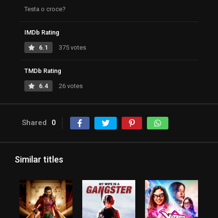
Testa o croce?
IMDb Rating
6.1
375 votes
TMDb Rating
6.4
26 votes
Shared
0
Similar titles