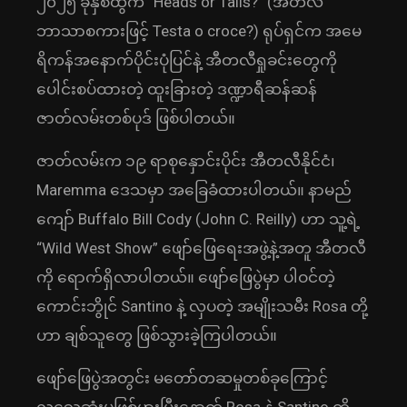
၂၀၂၅ ခုနှစ်ထွက် “Heads or Tails?” (အီတလီ
ဘာသာစကားဖြင့် Testa o croce?) ရုပ်ရှင်က အမေ
ရိကန်အနောက်ပိုင်းပုံပြင်နဲ့ အီတလီရှုခင်းတွေကို
ပေါင်းစပ်ထားတဲ့ ထူးခြားတဲ့ ဒဏ္ဍာရီဆန်ဆန်
ဇာတ်လမ်းတစ်ပုဒ် ဖြစ်ပါတယ်။
ဇာတ်လမ်းက ၁၉ ရာစုနှောင်းပိုင်း အီတလီနိုင်ငံ၊
Maremma ဒေသမှာ အခြေခံထားပါတယ်။ နာမည်
ကျော် Buffalo Bill Cody (John C. Reilly) ဟာ သူ့ရဲ့
“Wild West Show” ဖျော်ဖြေရေးအဖွဲ့နဲ့အတူ အီတလီ
ကို ရောက်ရှိလာပါတယ်။ ဖျော်ဖြေပွဲမှာ ပါဝင်တဲ့
ကောင်းဘွိုင် Santino နဲ့ လှပတဲ့ အမျိုးသမီး Rosa တို့
ဟာ ချစ်သူတွေ ဖြစ်သွားခဲ့ကြပါတယ်။
ဖျော်ဖြေပွဲအတွင်း မတော်တဆမှုတစ်ခုကြောင့်