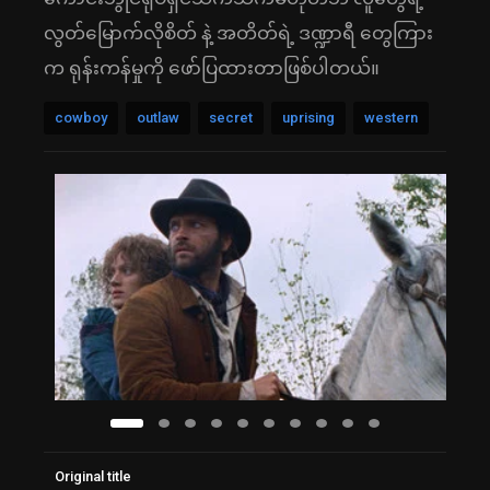
လွတ်မြောက်လိုစိတ် နဲ့ အတိတ်ရဲ့ ဒဏ္ဍာရီ တွေကြား
က ရုန်းကန်မှုကို ဖော်ပြထားတာဖြစ်ပါတယ်။
cowboy
outlaw
secret
uprising
western
Original title