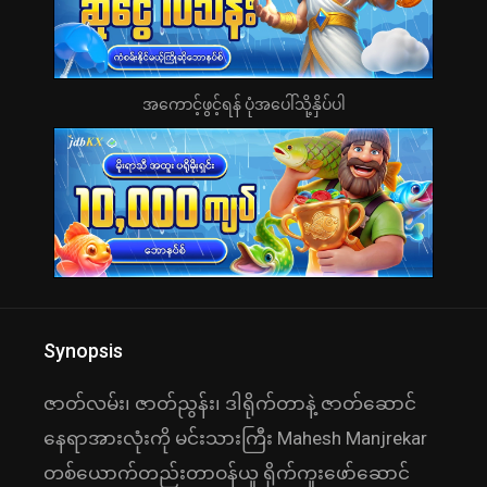
အကောင့်ဖွင့်ရန် ပုံအပေါ်သို့နှိပ်ပါ
Synopsis
ဇာတ်လမ်း၊ ဇာတ်ညွန်း၊ ဒါရိုက်တာနဲ့ ဇာတ်ဆောင်
နေရာအားလုံးကို မင်းသားကြီး Mahesh Manjrekar
တစ်ယောက်တည်းတာဝန်ယူ ရိုက်ကူးဖော်ဆောင်