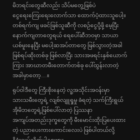
မိဘရင်းတွေဆီလည်း သိပ်မတွေ့ဖြစ်ပဲ
ငွေရေးကြေးရေးလောက်သာ ထောက်ပံ့ထားသူပေါ့။
တစ်ရက်ကျ ဖခင်ဖြစ်သူဆီကို လစဉ်ငွေပို့ဖို့ မေ့ပြီး
နောက်ကျတာတွေရယ် ရေပေါ်ဆီဘဝမှာ သာယာ
ယစ်မူးနေပြီး မပေါ့ဆအပ်တာတွေ ဖြစ်သွားတဲ့အခါ
ဖြစ်ရပ်ဆိုးတစ်ခု ဖြစ်လာပြီး သားအဖရင်းနှစ်ယောက်
ကြား အာဃာတမီးတောက်တစ်ခု ပေါ်ထွန်းလာတဲ့
အခါမှာတော့…..။
ရုပ်ဝါဒီတွေ ကြီးစိုးနေတဲ့ လူ့အသိုင်းအဝန်းမှာ
သားသမီးတွေရဲ့ လျစ်လျူရှုမှု ခံရတဲ့ သက်ကြီးရွယ်
အိုမိဘတွေရဲ့ဖြစ်ပေါ်လာတဲ့ ပြဿနာ
အကျပ်အတည်းဒုက္ခတွေကို မီးမောင်းထိုးပြပေးထား
တဲ့ ပညာပေးကားကောင်းလေးပဲ ဖြစ်ပါတယ်လို့