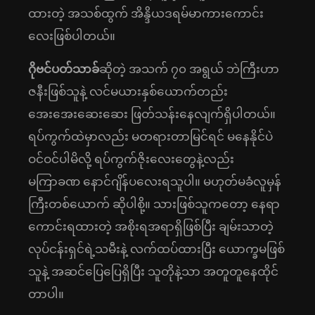
ထားတဲ့ အသစ်ထွက် အိန္ဒိယဒရမ်မာကားကောင်း
လေးဖြစ်ပါတယ်။
ဂိုဗင်ပတ်သာခ်
ဆိုတဲ့ အသက် ၇၀ အရွယ် ဘဲကြီးဟာ
ဇနီးဖြစ်သူနဲ့ လင်မယားနှစ်ယောက်တည်း
အေးအေးဆေးဆေး ဖြတ်သန်းနေလျက်ရှိပါတယ်။
ရပ်ကွက်ထဲမှာလည်း မတရားတာမြင်ရင် မနေနိုင်ပဲ
ဝင်ဝင်ပါမိလို့ ရပ်ကွက်ဇိုးလေးတွေနဲ့လည်း
မကြာခဏ နောင်ဂျိန်ပလေးရသူပါ။ မဟုတ်မခံလူမှန်
ကြီးတစ်ယောက် ဆိုပါစို့။ သားဖြစ်သူကတော့ နေရာ
ကောင်းရထားတဲ့ အစိုးရအရာရှိဖြစ်ပြီး ချမ်းသာတဲ့
လုပ်ငန်းရှင်ရဲ့သမီးနဲ့ လက်ထပ်ထားပြီး ယောက္ခမဖြစ်
သူနဲ့ အဆင်ပြေပြေရှိပြီး သူတိုနဲ့သာ အတူတူနေထိုင်
တာပါ။