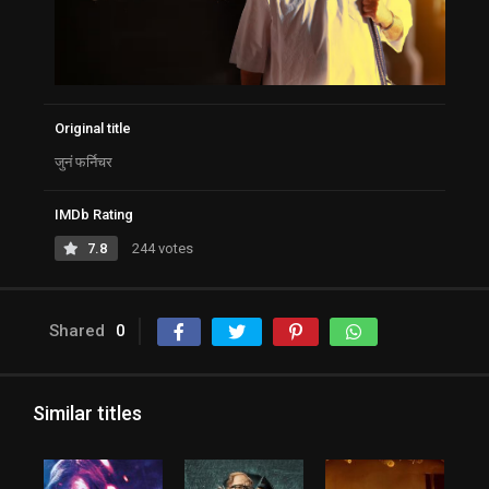
Original title
जुनं फर्निचर
IMDb Rating
7.8
244 votes
Shared
0
Similar titles