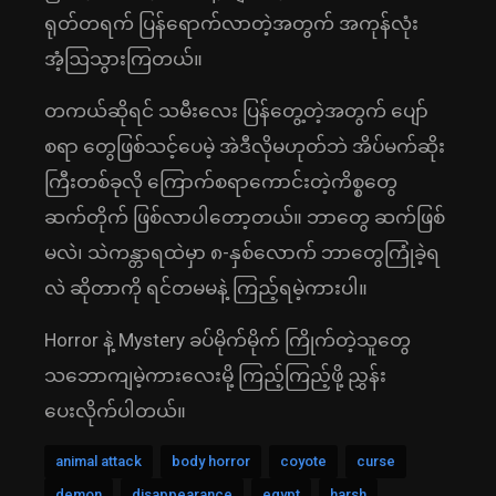
ရုတ်တရက် ပြန်ရောက်လာတဲ့အတွက် အကုန်လုံး
အံ့ဩသွားကြတယ်။
တကယ်ဆိုရင် သမီးလေး ပြန်တွေ့တဲ့အတွက် ပျော်
စရာ တွေဖြစ်သင့်ပေမဲ့ အဲဒီလိုမဟုတ်ဘဲ အိပ်မက်ဆိုး
ကြီးတစ်ခုလို ကြောက်စရာကောင်းတဲ့ကိစ္စတွေ
ဆက်တိုက် ဖြစ်လာပါတော့တယ်။ ဘာတွေ ဆက်ဖြစ်
မလဲ၊ သဲကန္တာရထဲမှာ ၈-နှစ်လောက် ဘာတွေကြုံခဲ့ရ
လဲ ဆိုတာကို ရင်တမမနဲ့ ကြည့်ရမဲ့ကားပါ။
Horror နဲ့ Mystery ခပ်မိုက်မိုက် ကြိုက်တဲ့သူတွေ
သဘောကျမဲ့ကားလေးမို့ ကြည့်ကြည့်ဖို့ ညွှန်း
ပေးလိုက်ပါတယ်။
animal attack
body horror
coyote
curse
demon
disappearance
egypt
harsh