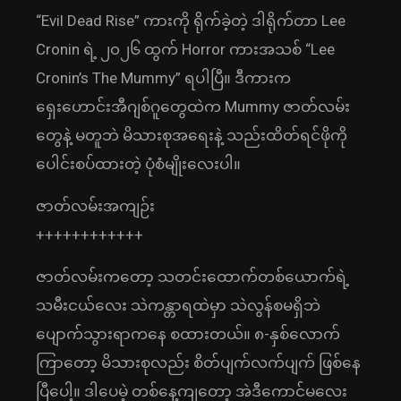
“Evil Dead Rise” ကားကို ရိုက်ခဲ့တဲ့ ဒါရိုက်တာ Lee
Cronin ရဲ့ ၂၀၂၆ ထွက် Horror ကားအသစ် “Lee
Cronin’s The Mummy” ရပါပြီ။ ဒီကားက
ရှေးဟောင်းအီဂျစ်ဂူတွေထဲက Mummy ဇာတ်လမ်း
တွေနဲ့ မတူဘဲ မိသားစုအရေးနဲ့ သည်းထိတ်ရင်ဖိုကို
ပေါင်းစပ်ထားတဲ့ ပုံစံမျိုးလေးပါ။
ဇာတ်လမ်းအကျဉ်း
++++++++++++
ဇာတ်လမ်းကတော့ သတင်းထောက်တစ်ယောက်ရဲ့
သမီးငယ်လေး သဲကန္တာရထဲမှာ သဲလွန်စမရှိဘဲ
ပျောက်သွားရာကနေ စထားတယ်။ ၈-နှစ်လောက်
ကြာတော့ မိသားစုလည်း စိတ်ပျက်လက်ပျက် ဖြစ်နေ
ပြီပေါ့။ ဒါပေမဲ့ တစ်နေ့ကျတော့ အဲဒီကောင်မလေး