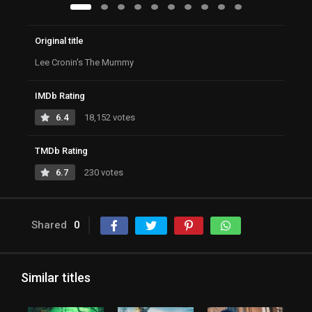
Original title
Lee Cronin's The Mummy
IMDb Rating
6.4
18,152 votes
TMDb Rating
6.7
230 votes
Shared
0
Similar titles