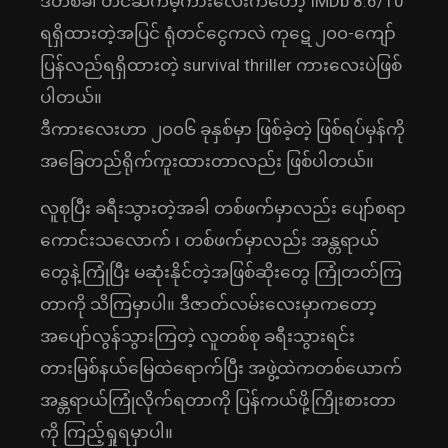
ဒီတစ်ခါ တင်ဆက်မဲ့ကားလေးကတော့ IMDb 8.6/10
ရရှိထားတဲ့အပြင် ရုံတင်ငွေကလဲ ကုဋေ ၂၀၀-ကျော်
ပြန်လည်ရရှိထားတဲ့ survival thriller ကားလေးပဲဖြစ်
ပါတယ်။
ဒီကားလေးဟာ ၂၀၀၆ ခုနှစ်မှာ ဖြစ်ခဲ့တဲ့ ဖြစ်ရပ်မှန်ကို
အခြေတည်ရိုက်ကူးထားတာလည်း ဖြစ်ပါတယ်။
လူစုပြီး ခရီးသွားတဲ့အခါ တစ်ဖက်မှာလည်း ပျော်စရာ
ကောင်းသလောက် ၊ တစ်ဖက်မှာလည်း အန္တရာယ်
တွေနဲ့ကြုံပြီး မဆုံးနိုင်တဲ့အဖြစ်ဆိုးတွေ ကြုံတတ်ကြ
တာကို သိကြမှာပါ။ ဒီဇာတ်လမ်းလေးမှာကတော့
အပျော်လွန်သွားကြတဲ့ လူတစ်စု ခရီးသွားရင်း
တားမြစ်နယ်မြေထဲရောက်ပြီး အဖွဲ့ထဲကတစ်ယောက်
အန္တရာယ်ကြုံလိုက်ရတာကို ပြန်ကယ်ဖို့ကြိုးစားတာ
ကို ကြည့်ရှုရမှာပါ။