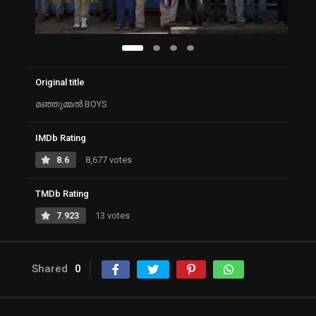
Original title
മഞ്ഞുമ്മല്‍ BOYS
IMDb Rating
8.6
8,677 votes
TMDb Rating
7.923
13 votes
Shared
0