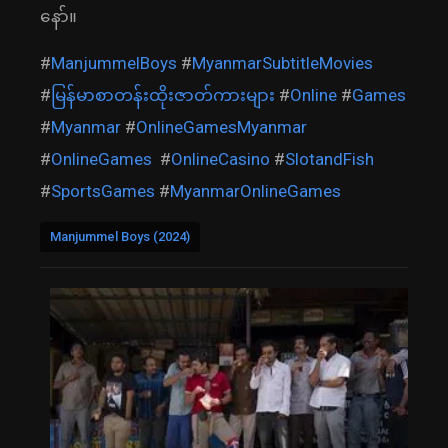
နော်။
#
ManjummelBoys
#
MyanmarSubtitleMovies
#
မြန်မာစာတန်းထိုးဇာတ်ကားများ
#
Online
#
Games
#
Myanmar
#
OnlineGamesMyanmar
#
OnlineGames
#
OnlineCasino
#
SlotandFish
#
SportsGames
#
MyanmarOnlineGames
Manjummel Boys (2024)