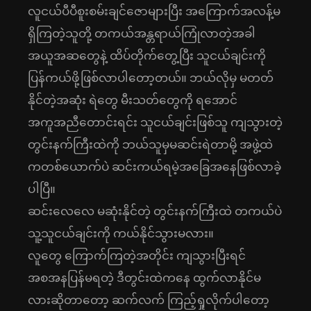
လူငယ်ပီပီစူးစမ်းချင်ဇောများပြီး အကြောက်အလန့်မ
ရှိကြတဲ့သူတို့ တကယ်အန္တရာယ်ကြုံလာတဲ့အခါ
အယူအဆတွေနဲ့ ထိပ်တိုက်တွေ့ပြီး သူငယ်ချင်းကို
ပြန်ကယ်ဖို့ဖြစ်လာပါတော့တယ်။ ဘယ်လိုမှ မတတ်
နိုင်တဲ့အဆုံး ရဲတွေ မီးသတ်တွေကို ရအောင်
အကူအညီတောင်းရင်း သူငယ်ချင်းဖြစ်သူ ကျသွားတဲ့
တွင်းနက်ကြီးထဲကို ဘယ်သူမှမဆင်းရဲတာမို့ အဖွဲ့ထဲ
ကတစ်ယောက်ပဲ ဆင်းကယ်ရမဲ့အခြေအနေဖြစ်လာခဲ့
ပါပြီ။
ဆင်းလေလေ မဆုံးနိုင်တဲ့ တွင်းနက်ကြီးထဲ တကယ်ပဲ
သူ့သူငယ်ချင်းကို ကယ်နိုင်သွားမလား။
လူတွေ ကြောက်ကြတဲ့အတိုင်း ကျသွားပြီးရင်
အစအနပြန်မရတဲ့ ဒီတွင်းထဲကနေ ထွက်လာနိုင်မ
လားဆိုတာတော့ ဆက်လက် ကြည့်ရှုလိုက်ပါတော့