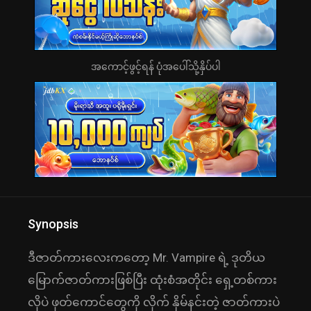
အကောင့်ဖွင့်ရန် ပုံအပေါ်သို့နှိပ်ပါ
Synopsis
ဒီဇာတ်ကားလေးကတော့ Mr. Vampire ရဲ့ ဒုတိယ
မြောက်ဇာတ်ကားဖြစ်ပြီး ထုံးစံအတိုင်း ရှေ့တစ်ကား
လိုပဲ ဖုတ်ကောင်တွေကို လိုက် နှိမ်နင်းတဲ့ ဇာတ်ကားပဲ