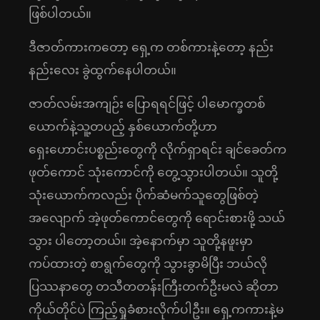
ဖြစ်ပါတယ်။
ဒီဇာတ်ကားကတော့ ရှေ့က တစ်ကားနဲ့တော့ နည်း
နည်းလေး ခွဲထွက်နေပါတယ်။
ဇာတ်လမ်းအကျဉ်း ပြောရရင်ဖြင့် ပါမောက္ခတစ်
ယောက်နဲ့သူ့တပည့် နှစ်ယောက်တို့ဟာ
ရှေးဟောင်းပစ္စည်းတွေကို လိုက်ရှာရင်း ချင်ခေတ်က
ဖုတ်ကောင် သုံးကောင်ကို တွေ့သွားပါတယ်။ သူတို့
သုံးယောက်ကလည်း ပိုက်ဆံမက်သူတွေဖြစ်တဲ့
အလျောက် အဲ့ဖုတ်ကောင်တွေကို ရောင်းစားဖို့ သယ်
သွား ပါတော့တယ်။ အဲ့နောက်မှာ သူတို့နဖူးမှာ
ကပ်ထားတဲ့ စာရွက်တွေကို သွားခွာမိပြီး ဘယ်လို
ပြဿနာတွေ တသီတတန်းကြီးတက်ဦးမလဲ ဆိုတာ
ကိုယ်တိုင်ပဲ ကြည့်ရှုခံစားလိုက်ပါဦး။ ရှေ့ကကားနဲ့မ