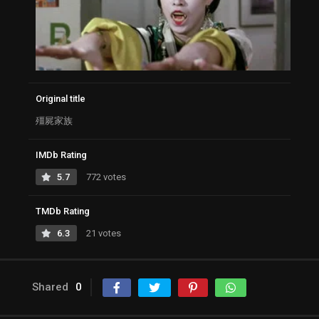
Original title
殭屍家族
IMDb Rating
5.7
772 votes
TMDb Rating
6.3
21 votes
Shared
0