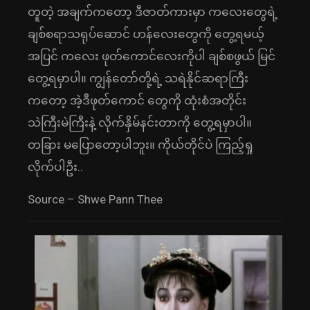
တူတဲ့ အချက်ကတော့ ဒီဇာတ်ကားမှာ ကလေးတွေရဲ့
ချစ်စရာသရုပ်ဆောင် ဟန်လေးတွေကို တွေ့ရမယ့်
အပြင် ကလေး ဖုတ်ကောင်လေးကိုပါ ချစ်စဖွယ် မြင်
တွေ့ရမှာပါ။ ကျွန်တော်တို့ရဲ့ သရဲနိုင်ဆရာကြီး
ကတော့ အဲ့ဒီဖုတ်ကောင် တွေကို ထုံးစံအတိုင်း
သဲကြီးမဲကြီးနဲ့ လိုက်နှိမ်နင်းတာကို တွေ့ရမှာပါ။
တခြား မပြောတော့ပါဘူး။ ကိုယ်တိုင်ပဲ ကြည့်ရှု
လိုက်ပါဦး..
Source – Shwe Pann Thee