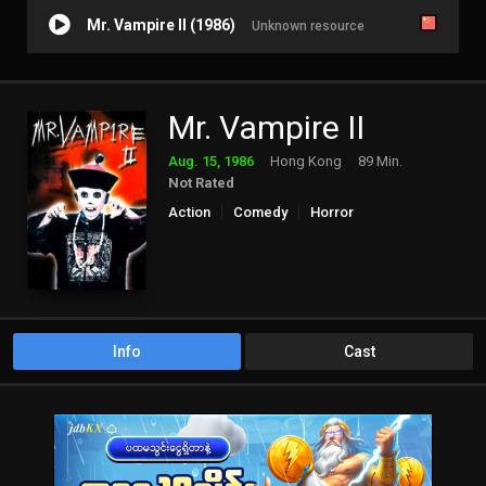
Mr. Vampire II (1986)
Unknown resource
Mr. Vampire II
Aug. 15, 1986
Hong Kong
89 Min.
Not Rated
Action
Comedy
Horror
Info
Cast