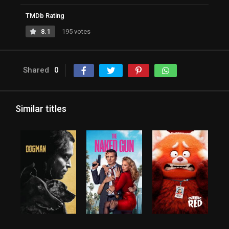
TMDb Rating
8.1
195 votes
Shared
0
Similar titles