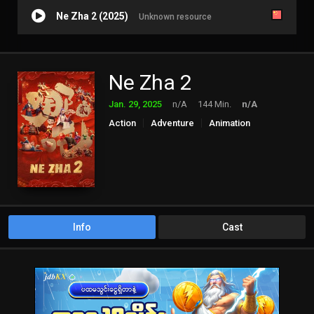
Ne Zha 2 (2025)
Unknown resource
Ne Zha 2
Jan. 29, 2025
n/A
144 Min.
n/A
Action
Adventure
Animation
Fantasy
Info
Cast