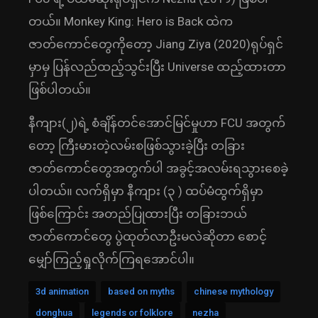
တယ်။ Monkey King: Hero is Back ထဲက
ဇာတ်ကောင်တွေကိုတော့ Jiang Ziya (2020)ရုပ်ရှင်
မှာမှ ပြန်လည်ထည့်သွင်းပြီး Universe ထည့်ထားတာ
ဖြစ်ပါတယ်။
နီကျား(၂)ရဲ့ စံချိန်တင်အောင်မြင်မှုဟာ FCU အတွက်
တော့ ကြီးမားတဲ့လမ်းစဖြစ်သွားခဲ့ပြီး တခြား
ဇာတ်ကောင်တွေအတွက်ပါ အခွင့်အလမ်းရသွားစေခဲ့
ပါတယ်။ လက်ရှိမှာ နီကျား (၃ ) ထပ်မံထွက်ရှိမှာ
ဖြစ်ကြောင်း အတည်ပြုထားပြီး တခြားဘယ်
ဇာတ်ကောင်တွေ ပွဲထုတ်လာဦးမလဲဆိုတာ စောင့်
မျှော်ကြည့်ရှုလိုက်ကြရအောင်ပါ။
3d animation
based on myths
chinese mythology
donghua
legends or folklore
nezha