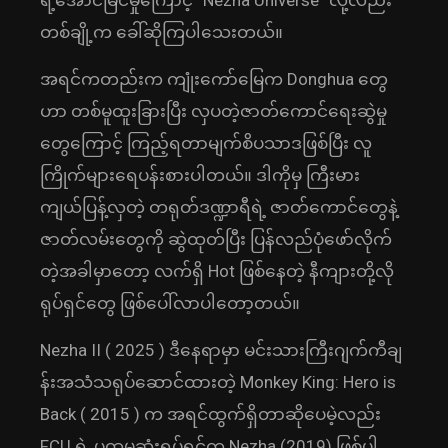
ရဲ့အောင်မြင်မှုကြောင့် “Nezha Universe” လို့လည်း
တစ်ချို့က ခေါ်ဆိုကြပါသေးတယ်။
အရင်ကတည်းက ကျုံးကော်မြေက Donghua တွေ
ဟာ တစ်မူထူးခြားပြီး လှပတဲ့ဇာတ်ကောင်ရေးဆွဲမှု
တွေကြောင့် ကြည့်ရတာမျက်စိပသာဒဖြစ်ပြီး လူ
ကြိုက်များရေပန်းစားပါတယ်။ ဒါကိုမှ ကြီးမား
ကျယ်ပြန့်လှတဲ့ တရုတ်ဒဏ္ဍာရီရဲ့ ဇာတ်ကောင်တွေနဲ့
ဇာတ်လမ်းတွေကို ဆွဲထုတ်ပြီး ပြန်လည်ပုံဖော်လိုက်
တဲ့အခါမှာတော့ လက်ရှိ Hot ဖြစ်နေတဲ့ နီကျားတို့လို
ရုပ်ရှင်တွေ ဖြစ်ပေါ်လာပါတော့တယ်။
Nezha II ( 2025 ) ဒီနေရာမှာ မင်းသားကြီးဂျက်ကီချ
န်းအသံသရုပ်ဆောင်ထားတဲ့ Monkey King: Hero is
Back ( 2015 ) က အရင်ထွက်ရှိတာဆိုပေမဲ့လည်း
FCU ရဲ့ ပထမဆုံးရုပ်ရှင်က Nezha (2019) ဖြစ်ပါ