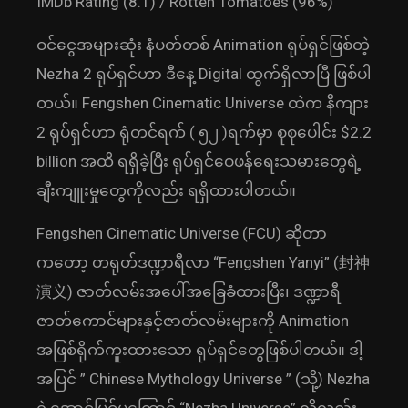
IMDb Rating (8.1) / Rotten Tomatoes (96%)
ဝင်ငွေအများဆုံး နံပတ်တစ် Animation ရုပ်ရှင်ဖြစ်တဲ့
Nezha 2 ရုပ်ရှင်ဟာ ဒီနေ့ Digital ထွက်ရှိလာပြီ ဖြစ်ပါ
တယ်။ Fengshen Cinematic Universe ထဲက နီကျား
2 ရုပ်ရှင်ဟာ ရုံတင်ရက် ( ၅၂ )ရက်မှာ စုစုပေါင်း $2.2
billion အထိ ရရှိခဲ့ပြီး ရုပ်ရှင်ဝေဖန်ရေးသမားတွေရဲ့
ချီးကျူးမှုတွေကိုလည်း ရရှိထားပါတယ်။
Fengshen Cinematic Universe (FCU) ဆိုတာ
ကတော့ တရုတ်ဒဏ္ဍာရီလာ “Fengshen Yanyi” (封神
演义) ဇာတ်လမ်းအပေါ်အခြေခံထားပြီး၊ ဒဏ္ဍာရီ
ဇာတ်ကောင်များနှင့်ဇာတ်လမ်းများကို Animation
အဖြစ်ရိုက်ကူးထားသော ရုပ်ရှင်တွေဖြစ်ပါတယ်။ ဒါ့
အပြင် ” Chinese Mythology Universe ” (သို့) Nezha