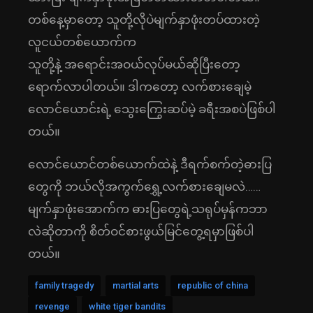
တစ်နေ့မှာတော့ သူတို့လိုပဲမျက်နှာဖုံးတပ်ထားတဲ့
လူငယ်တစ်ယောက်က
သူတို့နဲ့ အရောင်းအဝယ်လုပ်မယ်ဆိုပြီးတော့
ရောက်လာပါတယ်။ ဒါကတော့ လက်စားချေမဲ့
လောင်ယောင်းရဲ့ သွေးကြွေးဆပ်မဲ့ ခရီးအစပဲဖြစ်ပါ
တယ်။
လောင်ယောင်တစ်ယောက်ထဲနဲ့ ဒီရက်စက်တဲ့ဓားပြ
တွေကို ဘယ်လိုအကွက်ရွှေ့လက်စားချေမလဲ……
မျက်နှာဖုံးအောက်က ဓားပြတွေရဲ့သရုပ်မှန်ကဘာ
လဲဆိုတာကို စိတ်ဝင်စားဖွယ်မြင်တွေ့ရမှာဖြစ်ပါ
တယ်။
family tragedy
martial arts
republic of china
revenge
white tiger bandits