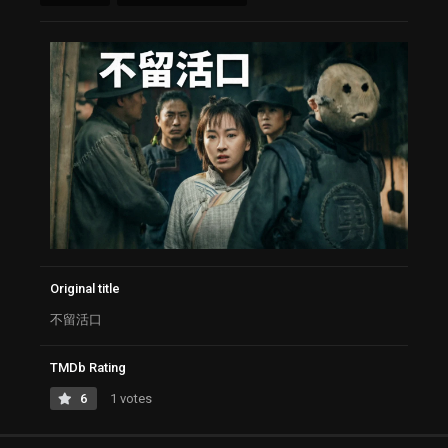
Original title
不留活口
TMDb Rating
6
1 votes