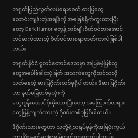
တရုတ်ပြည်လွတ်လပ်ရေးခေတ် ဓားပြတွေ
သောင်းကျန်းတဲ့အချိန်ကို အခြေခံရိုက်ကူးထားပြီး
တော့ Dark Humor တွေနဲ့ တစ်မျိုးစိတ်ဝင်စားအောင်
တင်ဆက်ထားတဲ့ စိတ်ဝင်စားစရာဇာတ်ကားပဲဖြစ်ပါ
တယ်။
တရုတ်နိုင်ငံ ဝူလင်တောင်ဒေသမှာ အပြစ်မဲ့ပြစ်သူ
တွေအပေါ်ခေါင်းပုံဖြတ် အသက်တွေကိုထင်သလို
သတ်နေတဲ့ ဓားပြဂိုဏ်းတစ်ခုရှိပါတယ်။ ဒီဓားပြဂိုဏ်း
ဟာ နယ်မြေတစ်ခုလုံးကို
သွေးစွန်းအောင်စိုးမိုးထားပြီးတော့ အကြောက်တရား
တွေဖြန့်ကျက်ထားတဲ့ ဂိုဏ်းတစ်ခုဖြစ်ပါတယ်။
ဒီဂိုဏ်းသားတွေဟာ သူတို့ရဲ့သရုပ်မှန်ကိုအမြဲဖုံးကွယ်
ထားပြီး မျက်နှာဖုံးအမြဲတတ်ထားတတ်ပါတယ်။