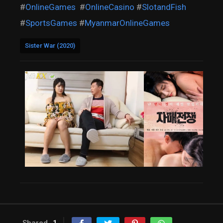
#
OnlineGames
#
OnlineCasino
#
SlotandFish
#
SportsGames
#
MyanmarOnlineGames
Sister War (2020)
Shared
1