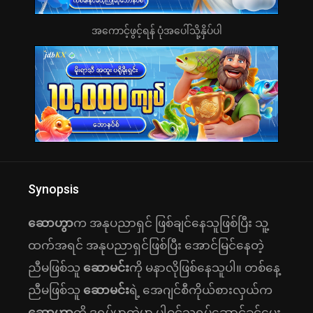
အကောင့်ဖွင့်ရန် ပုံအပေါ်သို့နှိပ်ပါ
Synopsis
ဆောဟွာ
က အနုပညာရှင် ဖြစ်ချင်‌နေသူဖြစ်ပြီး သူ့
ထက်အရင် အနုပညာရှင်ဖြစ်ပြီး အောင်မြင်နေတဲ့
ညီမဖြစ်သူ
ဆောမင်း
ကို မနာလိုဖြစ်နေသူပါ။ တစ်နေ့
ညီမဖြစ်သူ
ဆောမင်း
ရဲ့ အေဂျင်စီကိုယ်စားလှယ်က
ဆောဟွာ
ကို ဒရမ်မာထဲမှာ ပါဝင်သရုပ်‌ဆောင်ခွင့်ပေး