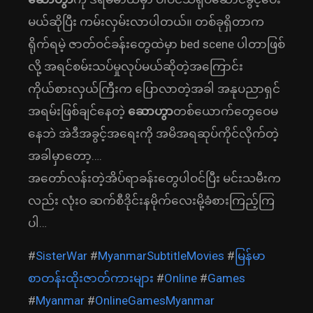
မယ်ဆိုပြီး ကမ်းလှမ်းလာပါတယ်။ တစ်ခုရှိတာက
ရိုက်ရမဲ့ ဇာတ်ဝင်ခန်း‌တွေထဲမှာ bed scene ပါတာဖြစ်
လို့ အရင်စမ်းသပ်မှုလုပ်မယ်ဆိုတဲ့အကြောင်း
ကိုယ်စားလှယ်ကြီးက ပြောလာတဲ့အခါ အနုပညာရှင်
အရမ်းဖြစ်ချင်နေတဲ့
ဆောဟွာ
တစ်ယောက်တွေဝေမ
နေဘဲ အဲဒီအခွင့်အရေးကို အမိအရဆုပ်ကိုင်လိုက်တဲ့
အခါမှာတော့….
အတော်လန်းတဲ့အိပ်ရာခန်းတွေပါဝင်ပြီး မင်းသမီးက
လည်း လုံးဝ ဆက်စီဒိုင်းနမိုက်လေးမို့ခံစားကြည့်ကြ
ပါ…
#
SisterWar
#
MyanmarSubtitleMovies
#
မြန်မာ
စာတန်းထိုးဇာတ်ကားများ
#
Online
#
Games
#
Myanmar
#
OnlineGamesMyanmar