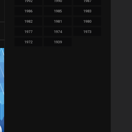
1992
1990
1987
478
Thriller
1986
1985
1983
36
TV Movie
1982
1981
1980
64
War
1977
1974
1973
1972
1939
11
Western