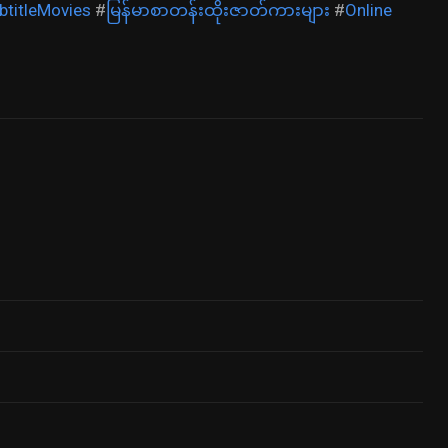
titleMovies
#
မြန်မာစာတန်းထိုးဇာတ်ကားများ
#
Online