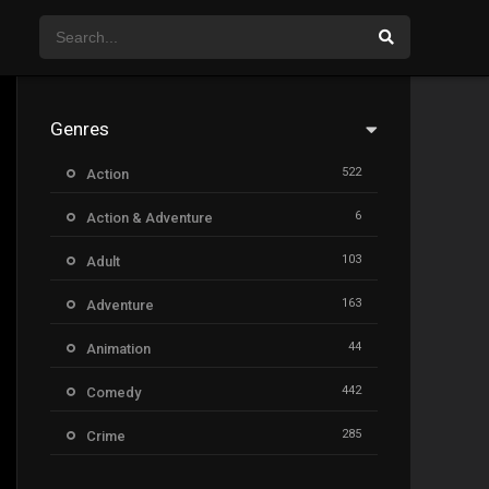
Genres
522
Action
6
Action & Adventure
103
Adult
163
Adventure
44
Animation
442
Comedy
285
Crime
26
Documentary