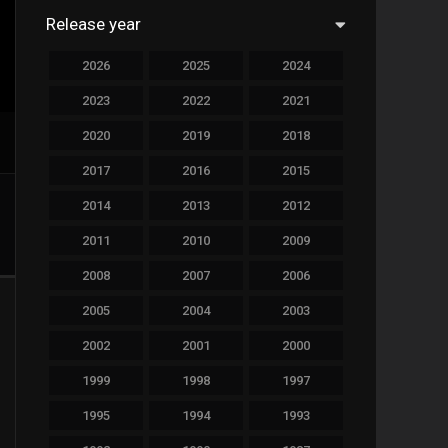
Release year
758
Drama
2026
2025
2024
78
Family
2023
2022
2021
128
Fantasy
2020
2019
2018
69
History
2017
2016
2015
189
Horror
2014
2013
2012
19
Music
2011
2010
2009
140
Mystery
2008
2007
2006
2005
2004
2003
269
Romance
2002
2001
2000
9
Sci-Fi & Fantasy
1999
1998
1997
122
Science Fiction
1995
1994
1993
1
Soap