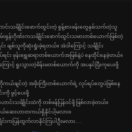
င်္ချိုင်းဖောက်ထွင်းတဲ့ စွန့်စားခန်းတွေနှစ်သက်တဲ့သူ
ှန်းဂိုဏ်းကသင်္ချိုင်းဖောက်ထွင်းသမားတစ်ယောက်ဖြစ်တဲ့
း ချစ်သူကိုဆုံးရှုံးခဲ့ရတယ်။ အဲဒါကြောင့် သင်္ချိုင်း
ပ်ရင်း ဖုန်းရွှေဆရာတစ်ယောက်အဖြစ်နဲ့ပဲ နေထိုင်နေခဲ့တယ်။
ြောင့် ရူးသွားတဲ့မိန်းမတစ်ယောက်ကို အပနှင်ပြီးကုပေးဖို့
ချင်တဲ့ အဖိုးကြီးတစ်ယောက်ရဲ့ လုပ်ရပ်တွေပဲဖြစ်နေ
ု ဖွင့်ပေးဖို့
သင်္ချိုင်းထဲကို တစ်ဖန်ပြန်ဝင်ဖို့ ဖြစ်လာခဲ့တယ်။
်မယ်ဆေးဟာတကယ်ရှိနိုင်ပါ့မလား။
ျိုင်းကပြန်ထွက်လာနိုင်ကြပါဦးမလား……