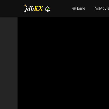
🌐Home
🎦Movi