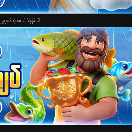
င့်ရန် ပုံအပေါ်သို့နှိပ်ပါ