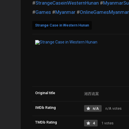
#
StrangeCaseinWesternHunan
#
MyanmarSub
#
Games
#
Myanmar
#
OnlineGamesMyanmar
Strange Case in Western Hunan
Original title
湘西诡案
IMDb Rating
n/A
n/A votes
TMDb Rating
4
1 votes