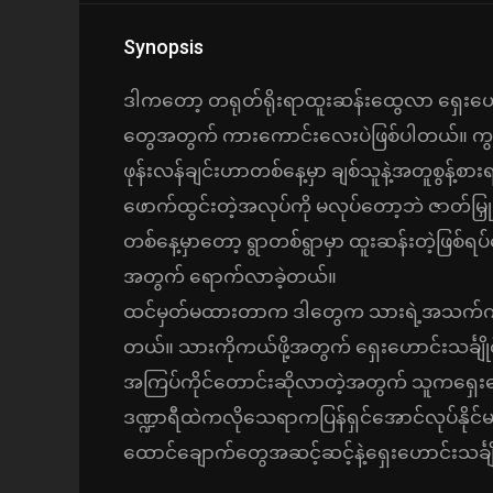
Synopsis
ဒါကတော့ တရုတ်ရိုးရာထူးဆန်းထွေလာ ရှေးဟောင်းသ
တွေအတွက် ကားကောင်းလေးပဲဖြစ်ပါတယ်။ ကွမ်းရ
ဖုန်းလန်ချင်းဟာတစ်နေ့မှာ ချစ်သူနဲ့အတူစွန့်စားရင်
ဖောက်ထွင်းတဲ့အလုပ်ကို မလုပ်တော့ဘဲ ဇာတ်မြှု
တစ်နေ့မှာတော့ ရွာတစ်ရွာမှာ ထူးဆန်းတဲ့ဖြစ်ရပ်က
အတွက် ရောက်လာခဲ့တယ်။
ထင်မှတ်မထားတာက ဒါတွေက သားရဲ့အသက်ကိုကယ်
တယ်။ သားကိုကယ်ဖို့အတွက် ရှေးဟောင်းသင်္ချိုင်းကိ
အကြပ်ကိုင်တောင်းဆိုလာတဲ့အတွက် သူကရှေးဟောင်း
ဒဏ္ဍာရီထဲကလိုသေရာကပြန်ရှင်အောင်လုပ်နိုင
ထောင်ချောက်တွေအဆင့်ဆင့်နဲ့ရှေးဟောင်းသင်္ခ