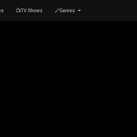
es
📺TV Shows
🔗Genres