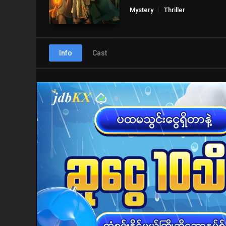
Mystery
Thriller
Info
Cast