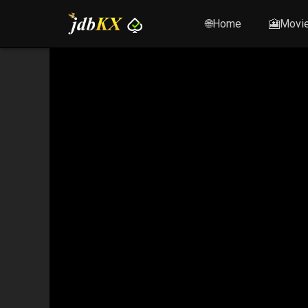
🌐Home
🎦Movi