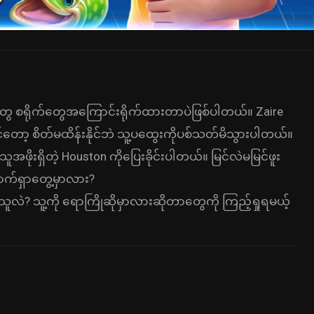
 စရိုက်တွေအကြောင်းရိုက်ထားတာပဲဖြစ်ပါတယ်။ Zaire
ော့ စိတ်မထိန်းနိုင်ဘဲ သူ့ပထွေးကိုပစ်သတ်မိသွားပါတယ်။
ိုးရှိတဲ့ Houston ကိုပြေးခိုင်းပါတယ်။ မြင်လဲမမြင်ဖူး
က်ရှာတွေ့မှာလား?
လဲ? သူ့ကို ရောကြိုဆိုမှာလားဆိုတာတွေကို ကြည့်ရှုရမယ့်