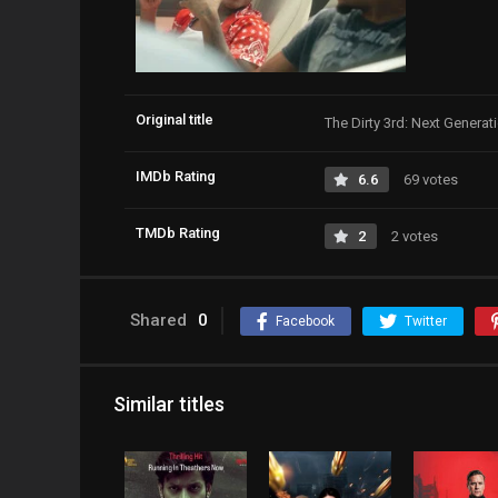
Original title
The Dirty 3rd: Next Generat
IMDb Rating
6.6
69 votes
TMDb Rating
2
2 votes
Shared
0
Facebook
Twitter
Similar titles