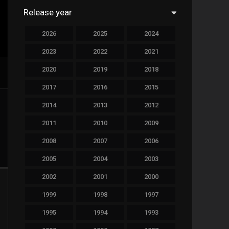
Release year
758
Drama
2026
2025
2024
78
Family
2023
2022
2021
128
Fantasy
2020
2019
2018
69
History
2017
2016
2015
189
Horror
2014
2013
2012
19
Music
2011
2010
2009
140
Mystery
2008
2007
2006
2005
2004
2003
269
Romance
2002
2001
2000
9
Sci-Fi & Fantasy
1999
1998
1997
122
Science Fiction
1995
1994
1993
1
Soap