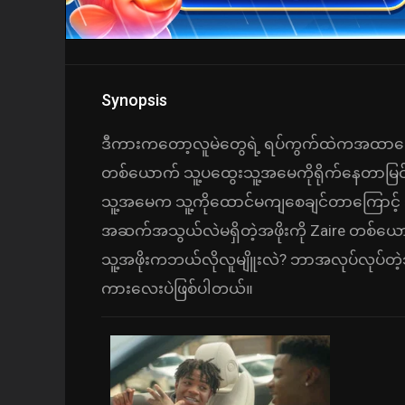
Synopsis
ဒီကားကတော့လူမဲတွေရဲ့ ရပ်ကွက်ထဲကအထာတွေ
တစ်ယောက် သူ့ပထွေးသူ့အမေကိုရိုက်နေတာမြင်တ
သူ့အမေက သူ့ကိုထောင်မကျစေချင်တာကြောင့် သူအဖ
အဆက်အသွယ်လဲမရှိတဲ့အဖိုးကို Zaire တစ်ယော
သူ့အဖိုးကဘယ်လိုလူမျိူးလဲ? ဘာအလုပ်လုပ်တဲ့သူ
ကားလေးပဲဖြစ်ပါတယ်။