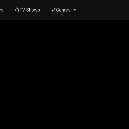
es
📺TV Shows
🔗Genres