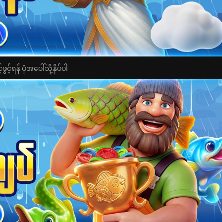
င့်ရန် ပုံအပေါ်သို့နှိပ်ပါ