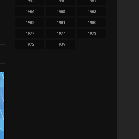
1992
1990
1987
478
Thriller
1986
1985
1983
36
TV Movie
1982
1981
1980
64
War
1977
1974
1973
1972
1939
11
Western