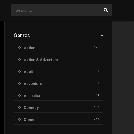
Genres
522
Action
6
Action & Adventure
103
Adult
163
Adventure
44
Animation
442
Comedy
285
Crime
26
Documentary