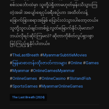
စစ်သင်္ဘောထဲမှာ သူတို့ပဲရှိတာမဟုတ်မှန်းသိသွားကြ
တဲ့အခါ အပျော်ရေငုပ်ခရီးစဉ်ဟာ အထိတ်လန့်
ခြောက်ခြားစရာအဖြစ် ပြောင်းလဲသွားပါတော့တယ်။
သူတို့သူငယ်ချင်းတစ်ဖွဲ့ လွတ်မြောက်နိုင်ပါ့မလား?
ဘယ်လိုရင်ဆိုင်ကြမလဲ? ဆိုတာကိုစိတ်လှုပ်ရှားစွာ
ဖြင့်ကြည့်ရှုနိုင်ပါတယ်။
#
TheLastBreath
#
MyanmarSubtitleMovies
#
မြန်မာစာတန်းထိုးဇာတ်ကားများ
#
Online
#
Games
#
Myanmar
#
OnlineGamesMyanmar
#
OnlineGames
#
OnlineCasino
#
SlotandFish
#
SportsGames
#
MyanmarOnlineGames
The Last Breath (2024)