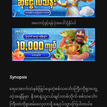
အကောင့်ဖွင့်ရန် ပုံအပေါ်သို့နှိပ်ပါ
Synopsis
ရေအောက်ထဲနှစ်မြုပ်နေတဲ့စစ်‌သင်္ဘောကြီးကိုရှာတွေ့
တဲ့အချိန်မှာ ‌ နိုအာနဲ့သူငယ်ချင်းတစ်သိုက် စစ်‌‌သင်္ဘော
ကြီးထဲကိုစူးစမ်းလေ့လာဖို့ ရေငုပ်သွားကြပါတယ်။