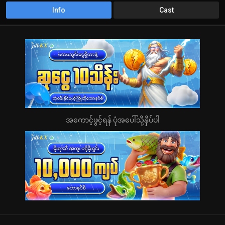
Info
Cast
အကောင့်ဖွင့်ရန် ပုံအပေါ်သို့နှိပ်ပါ