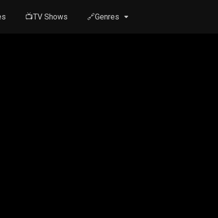
es
📺TV Shows
🔗Genres