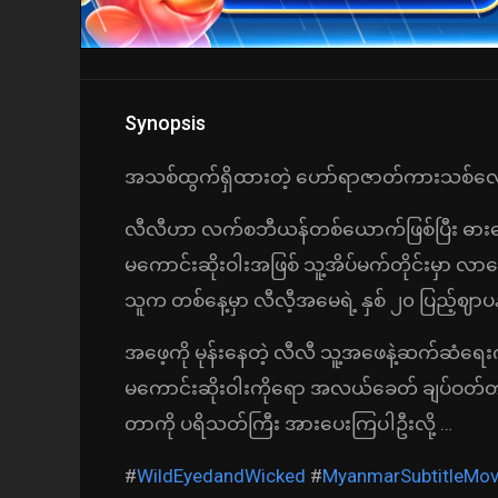
Synopsis
အသစ်ထွက်ရှိထားတဲ့ ဟော်ရာဇာတ်ကားသစ်လေ
လီလီဟာ လက်စဘီယန်တစ်ယောက်ဖြစ်ပြီး ဓားရေး
မကောင်းဆိုးဝါးအဖြစ် သူ့အိပ်မက်တိုင်းမှာ လ
သူက တစ်နေ့မှာ လီလီ့အမေရဲ့ နှစ် ၂၀ ပြည့်ဈာပ
အဖေ့ကို မုန်းနေတဲ့ လီလီ သူ့အဖေနဲ့ဆက်ဆံရ
မကောင်းဆိုးဝါးကိုရော အလယ်ခေတ် ချပ်ဝတ်တန
တာကို ပရိသတ်ကြီး အားပေးကြပါဦးလို့ …
#
WildEyedandWicked
#
MyanmarSubtitleMov