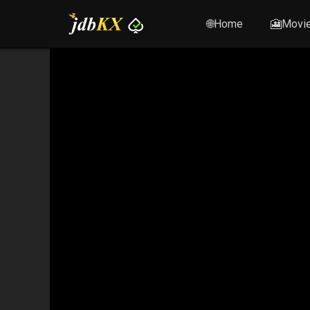
🌐Home
🎦Movi