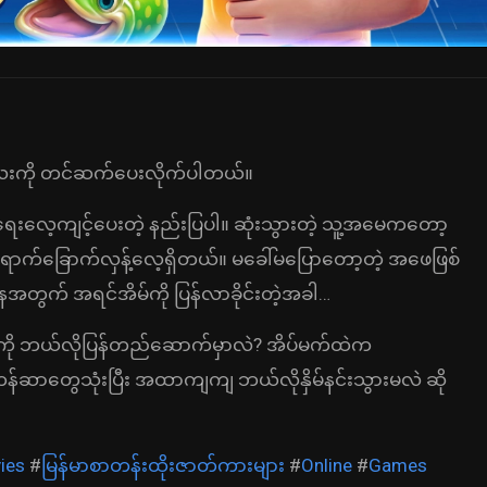
းကို တင်ဆက်ပေးလိုက်ပါတယ်။
လေ့ကျင့်ပေးတဲ့ နည်းပြပါ။ ဆုံးသွားတဲ့ သူ့အမေကတော့
ာရောက်ခြောက်လှန့်လေ့ရှိတယ်။ မခေါ်မပြောတော့တဲ့ အဖေဖြစ်
နအတွက် အရင်အိမ်ကို ပြန်လာခိုင်းတဲ့အခါ…
ေးကို ဘယ်လိုပြန်တည်ဆောက်မှာလဲ? အိပ်မက်ထဲက
်ဆာတွေသုံးပြီး အထာကျကျ ဘယ်လိုနှိမ်နင်းသွားမလဲ ဆို
ies
#
မြန်မာစာတန်းထိုးဇာတ်ကားများ
#
Online
#
Games