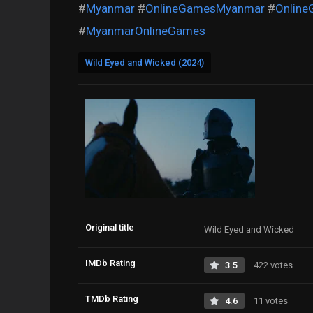
#
Myanmar
#
OnlineGamesMyanmar
#
Onlin
#
MyanmarOnlineGames
Wild Eyed and Wicked (2024)
Original title
Wild Eyed and Wicked
IMDb Rating
3.5
422 votes
TMDb Rating
4.6
11 votes