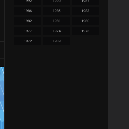
1992
1990
1987
480
Thriller
1986
1985
1983
36
TV Movie
1982
1981
1980
65
War
1977
1974
1973
1972
1939
11
Western