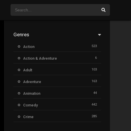
Genres
523
Action
6
Action & Adventure
103
Adult
163
Adventure
44
Animation
442
Comedy
285
Crime
26
Documentary