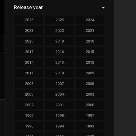
Release year
760
Drama
2026
2025
2024
78
Family
2023
2022
2021
128
Fantasy
2020
2019
2018
69
History
2017
2016
2015
190
Horror
2014
2013
2012
19
Music
2011
2010
2009
140
Mystery
2008
2007
2006
2005
2004
2003
270
Romance
2002
2001
2000
9
Sci-Fi & Fantasy
1999
1998
1997
122
Science Fiction
1995
1994
1993
1
Soap