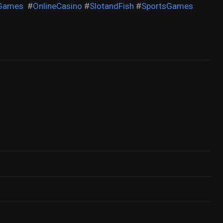
eGames
#
OnlineCasino
#
SlotandFish
#
SportsGames