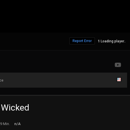
Report Error
Loading player..
ce
 Wicked
9 Min.
n/A