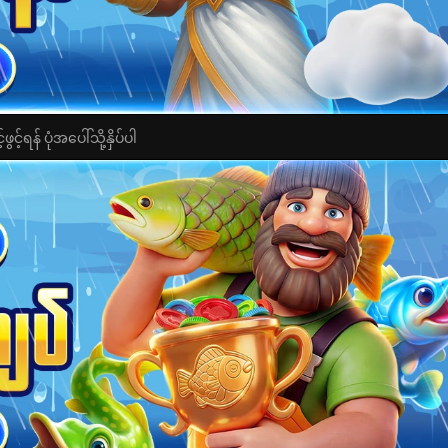
င့်ရန် ပုံအပေါ်သို့နှိပ်ပါ