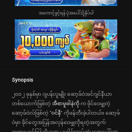
အကောင့်ဖွင့်ရန် ပုံအပေါ်သို့နှိပ်ပါ
Synopsis
၂၀၀၂ ခုနှစ်မှာ ဂျပန်လူမျိုး ဆော့ဖ်ဝဲအင်ဂျင်နီယာ
တစ်ယောက်ဖြစ်တဲ့
အီစာမူခါနဲကို
က ဖိုင်ဝေမျှတဲ့
ဆော့ဖ်ဝဲလ်ဖြစ်တဲ့ “
ဝင်နီ
” ကိုဖန်တီးခဲ့ပါတယ်။ ဆော့ဖ်
ဝဲမှာ ဖိုင်တွေအပြန်အလှန်ဝေမျှလိုရတဲ့အတွက်
တရားမဝင်ဖြန့်ချိမှုတွေ ၊ ‌‌ဒေါင်းလုပ်ဆွဲမှုတွေပေါ်လာ