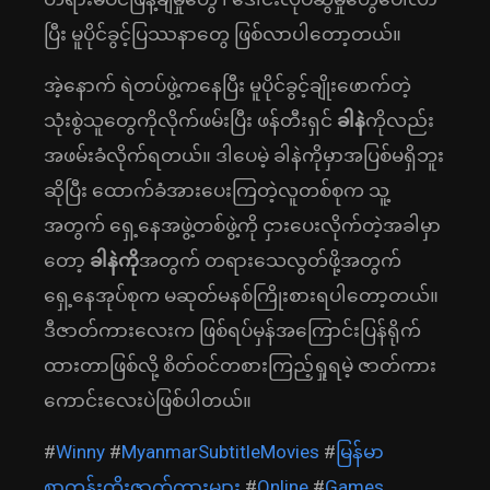
ပြီး မူပိုင်ခွင့်ပြဿနာတွေ ဖြစ်လာပါတော့တယ်။
အဲ့နောက် ရဲတပ်ဖွဲ့ကနေပြီး မူပိုင်ခွင့်ချိုးဖောက်တဲ့
သုံးစွဲသူတွေကိုလိုက်ဖမ်းပြီး ဖန်တီးရှင်
ခါနဲ
ကိုလည်း
အဖမ်းခံလိုက်ရတယ်။ ဒါပေမဲ့ ခါနဲကိုမှာအပြစ်မရှိဘူး
ဆိုပြီး ထောက်ခံအားပေးကြတဲ့လူတစ်စုက သူ့
အတွက် ရှေ့နေအဖွဲ့တစ်ဖွဲ့ကို ငှားပေးလိုက်တဲ့အခါမှာ
တော့
ခါနဲကို
အတွက် တရားသေလွတ်ဖို့အတွက်
ရှေ့နေအုပ်စုက မဆုတ်မနစ်ကြိုးစားရပါတော့တယ်။
ဒီဇာတ်ကားလေးက ဖြစ်ရပ်မှန်အကြောင်းပြန်ရိုက်
ထားတာဖြစ်လို့ စိတ်ဝင်တစားကြည့်ရှုရမဲ့ ဇာတ်ကား
ကောင်းလေးပဲဖြစ်ပါတယ်။
#
Winny
#
MyanmarSubtitleMovies
#
မြန်မာ
စာတန်းထိုးဇာတ်ကားများ
#
Online
#
Games