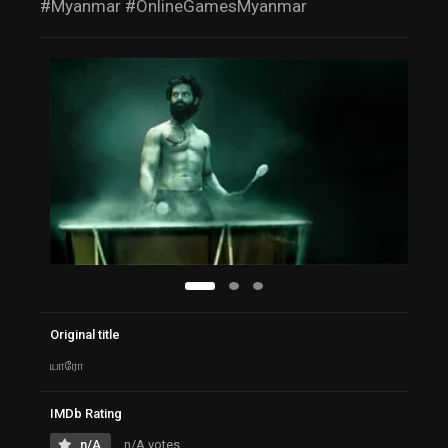
#Myanmar #OnlineGamesMyanmar
Original title
யாரோ
IMDb Rating
n/A
n/A votes