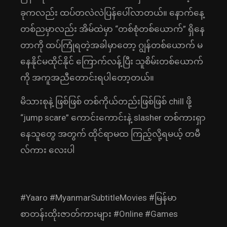
ခုကလည်း ထပ်တလဲလဲပြန်ပေါ်လာတယ်။ နောက်နေ့
တစ်ညမှာလည်း အိမ်ထဲမှာ “တစ်စုံတစ်ယောက်” ရှိနေ
တာကို ထပ်ကြုံရတဲ့အခါမှာတော့ ဂျွန်တစ်ယောက် မ
နေနိုင်မထိုင်နိုင် ကြောက်လန့်ပြီး သူစိမ်းတစ်ယောက်
ကို အကူအညီတောင်းရပါတော့တယ်။
မိသားစုနဲ့ ဖြစ်ဖြစ် တစ်ကိုယ်တည်းဖြစ်ဖြစ် chill ဖို့
“jump scare” ကောင်းကောင်းနဲ့ slasher တစ်ကားရှာ
နေသူတွေ အတွက် ထိုင်ရာမထ ကြည့်လို့ရမယ့် တမီ
လ်ကား လေးပါ
#Yaaro #MyanmarSubtitleMovies #မြန်မာ
စာတန်းထိုးဇာတ်ကားများ #Online #Games