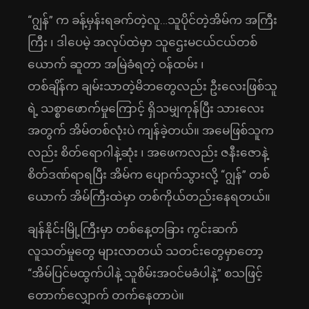
“ဂျွန်” က ခန့်မှန်းရခက်တဲ့လူ…သူပိုင်တဲ့အိမ်က အကြီး
ကြီး ၊ ဒါပေမဲ့ အလုပ်ထဲမှာ သူဌေးမငယ်ငယ်တစ်
ယောက် ဆူတာ အမြဲခံရတဲ့ ဝန်ထမ်း ၊
တစ်ချိန်က ချမ်းသာတဲ့မိဘတွေလည်း ဦးလေးဖြစ်သူ
ရဲ့ သစ္စာဖောက်မှုကြောင့် ရှိသမျှကုန်ပြီး သားလေး
အတွက် အိမ်တစ်လုံးပဲ ကျန်ခဲ့တယ်။ အမေဖြစ်သူက
လည်း စိတ်ရောဂါနဲ့ဆုံး ၊ အဖေကလည်း ဇနီးဇောနဲ့
စိတ်ဒဏ်ရာရပြီး အိမ်က ပျောက်သွားလို့ “ဂျွန်” တစ်
ယောက် အိမ်ကြီးထဲမှာ တစ်ကိုယ်တည်းနေရတယ်။
ချန်နိုင်းမြို့ကြီးမှာ တစ်နေ့တခြား ကွင်းဆက်
လူသတ်မှုတွေ များလာတယ် သတင်းတွေမှာတော့
“အိမ်ပြင်မထွက်ပါနဲ့ သူစိမ်းအဝင်မခံပါနဲ့” စသဖြင့်
တောက်လျှောက် တက်နေတာပဲ။