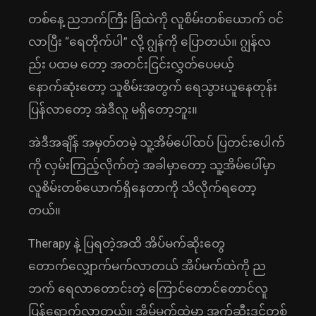
တစ်နေ့ ညဘက်ကြီး ခြံထဲကို လူစိမ်းတစ်ယောက် ဝင်
လာပြီး “ရေတိုက်ပါ” လို့ ဂျွန်ကို ပြောတယ်။ ဂျွန်လ
ည်း ပထမ တော့ အတင်းငြင်းလွှတ်ပေမယ့်
နောက်ဆုံးတော့ သူစိမ်းအတွက် ရေသွားယူနေတုန်း
ပြန်လာတော့ အဲဒီလူ မရှိတော့ဘူး။
အဲဒီအချိန် အမှတ်တမဲ့ သူ့အိမ်ပေါ်ထပ် ပြတင်းပေါက်
ကို လှမ်းကြည့်လိုက်တဲ့ အခါမှာတော့ သူ့အိမ်ပေါ်မှာ
လူစိမ်းတစ်ယောက်ရှိနေတာကို သိလိုက်ရတော့
တယ်။
Therapy နဲ့ ပြရတဲ့အထိ အိပ်မက်ဆိုးတွေ
တောက်လျှောက်မက်လာတယ် အိပ်မက်ထဲကို ည
ဘက် ရေလာတောင်းတဲ့ ကြောင်တောင်တောင်လူ
ပြန်ရောက်လာတယ်။ အိမ်မက်ထဲမှာ အက်ဆီးဒင့်တစ်