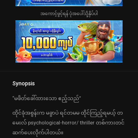
အကောင့်ဖွင့်ရန် ပုံအပေါ်သို့နှိပ်ပါ
Synopsis
“မဖိတ်ခေါ်ထားသော ဧည့်သည်”
ထိုင်ခုံအစွန်းက မခွာပဲ ရင်တမမ ထိုင်ကြည့်ရမယ့် တ
မေးလ် psychological-horror/ thriller တစ်ကားတင်
ဆက်ပေးလိုက်ပါတယ်။