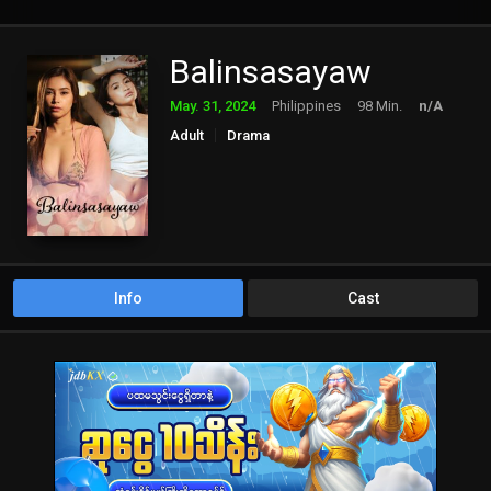
Balinsasayaw
May. 31, 2024
Philippines
98 Min.
n/A
Adult
Drama
Info
Cast