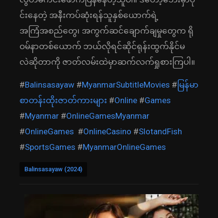
င်းနေတဲ့ အနီးကပ်ဆုံးရန်သူနှစ်ယောက်ရဲ့
အကြံအစည်တွေ၊ အကွက်ဆင်ချောက်ချမှုတွေက ရို
ဝမ်နာတစ်ယောက် ဘယ်လိုရင်ဆိုင်ရုန်းထွက်နိုင်မ
လဲဆိုတာကို ဇာတ်လမ်းထဲမှာဆက်လက်ရှုစားကြပါ။
#
Balinsasayaw
#
MyanmarSubtitleMovies
#
မြန်မာ
စာတန်းထိုးဇာတ်ကားများ
#
Online
#
Games
#
Myanmar
#
OnlineGamesMyanmar
#
OnlineGames
#
OnlineCasino
#
SlotandFish
#
SportsGames
#
MyanmarOnlineGames
Balinsasayaw (2024)