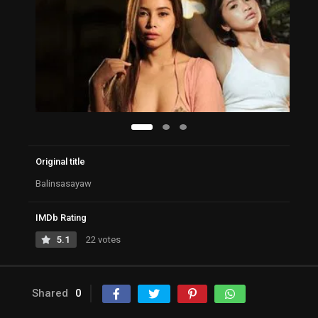
Original title
Balinsasayaw
IMDb Rating
5.1
22 votes
Shared
0