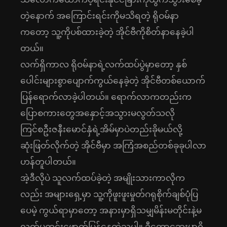
တဲ့နောက် အကြောင်းရင်းကိုမသိရတဲ့ ရိုဝမ်နာ
ကတော့ သူ့ကိုပစ်ထားခဲ့တဲ့ အိုင်ဗီကိုစိတ်နာနေခဲ့ပါ
တယ်။
လက်ရှိကာလ ရိုဝမ်နာရဲ့လက်ထပ်ပွဲမှာတော့ နှစ်
ပေါင်းများစွာပျောက်ကွယ်နေခဲ့တဲ့ အိုင်ဗီတစ်ယောက်
ပြန်ရောက်လာခဲ့ပါတယ်။ ရောက်လာကတည်းက
ပြောစကားတွေအနှောင့်အသွားမလွတ်သလို
ကြင်စဦးဇနီးမောင်နှံရဲ့အိမ်မှာပဲတည်းခိုမယ်လို့
ဆုံးဖြတ်လိုက်တဲ့ အိုင်ဗီမှာ အကြံအစည်တစ်ခုခုပါလာ
ဟန်တူပါတယ်။
အဲ့ဒီလိုပဲ သူလက်ထပ်ခဲ့တဲ့ အမျိုးသားကာလိုက
လည်း အများရှေ့မှာ သူ့ကိုဖူးဖူးမှုတ်ဂရုစိုက်ချစ်ပုံပြ
ပေမဲ့ ကွယ်ရာမှာတော့ အနားမှာရှိသမျှမိန်းမတိုင်းနဲ့မ
လွတ်မကင်းဖောက်ပြန်နေတဲ့သူပါ။ ဒီတော့ဘေးမှာ၀ို