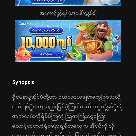
အကောင့်ဖွင့်ရန် ပုံအပေါ်သို့နှိပ်ပါ
Synopsis
ရိုဝမ်နာနဲ့အိုင်ဗီတို့ဟာ ငယ်သူငယ်ချင်းတွေဖြစ်သလို
ငယ်ချစ်ဦးတွေလည်းဖြစ်ခဲ့ကြပါတယ်။ သူတို့နှစ်ဦးရဲ့
ဇာတ်လမ်းကိုရိပ်မိကြတဲ့ ဩဇာကြီးငွေကြေး
တောင့်တင်းတဲ့ရိုဝမ်နာရဲ့မိဘတွေက အိုင်ဗီကို လို
သလောက်ထောက်ပံ့ရင်းနိုင်ငံခြားကိုထွက်သွားစေခဲ့