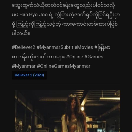
သွေးထွက်သံယိုဇာတ်ဝင်ခန်းတွေလည်းပါဝင်သလို
မမ Han Hyo Joo ရဲ့ ကွဲပြားတဲ့ဇာတ်ရုပ်ကိုမြင်ရဦးမှာ
မို့ ကြည့်ကိုကြည့်သင့်တဲ့ ကားကောင်းတစ်ကားပဲဖြစ်
ပါတယ်။
#Believer2 #MyanmarSubtitleMovies #မြန်မာ
စာတန်းထိုးဇာတ်ကားများ #Online #Games
#Myanmar #OnlineGamesMyanmar
Believer 2 (2023)