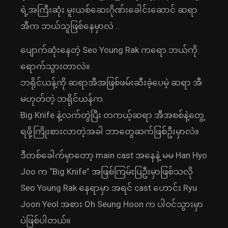
ရဲ့အကြီးဆုံး မူးယစ်ဆေးဂိုဏ်းခေါင်းဆောင် ဆရာ
အီက ဘယ်သူဖြစ်နေမှာလဲ ..
ပျောက်ဆုံးနေတဲ့ Seo Young Rak ကရော ဘယ်ကို
ရောက်သွားတာလဲ။
ဘရိုင်ယန့်ကို ဆရာအီအဖြစ်ဖမ်းဆီးခဲ့ပေမဲ့ ဆရာ အီ
မဟုတ်တဲ့ ဘရိုင်ယန်က
Big Knife နဲ့လက်တွဲပြီး တကယ့်ဆရာ အီအစစ်နဲ့တွေ့
ရဖို့ကြိုးစားလာတဲ့အခါ ဘာတွေဆက်ဖြစ်ဦးမှာလဲ။
ဒီတစ်ခေါက်မှာတော့ main cast အနေနဲ့ မမ Han Hyo
Joo က “Big Knife” အဖြစ်ကြမ်းပြဦးမှာဖြစ်သလို
Seo Young Rak နေရာမှာ အရင် cast ဟောင်း Ryu
Joon Yeol အစား Oh Seung Hoon က ပါဝင်သွားမှာ
ပဲဖြစ်ပါတယ်။