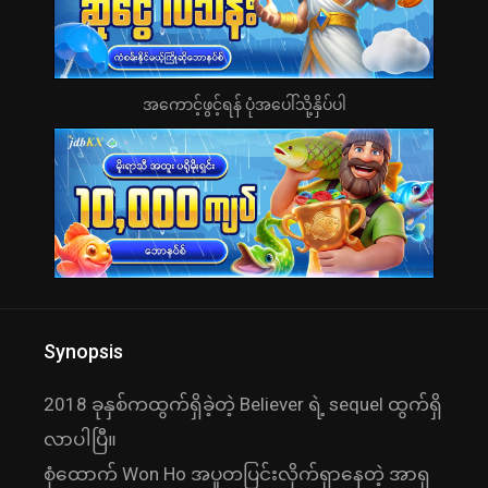
အကောင့်ဖွင့်ရန် ပုံအပေါ်သို့နှိပ်ပါ
Synopsis
2018 ခုနှစ်ကထွက်ရှိခဲ့တဲ့ Believer ရဲ့ sequel ထွက်ရှိ
လာပါပြီ။
စုံထောက် Won Ho အပူတပြင်းလိုက်ရှာနေတဲ့ အာရှ