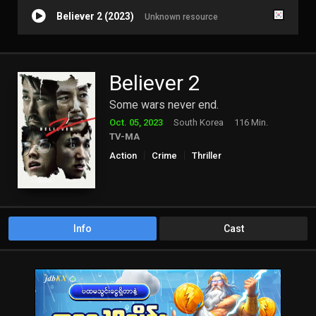
Believer 2 (2023)
Unknown resource
Believer 2
Some wars never end.
Oct. 05, 2023
South Korea
116 Min.
TV-MA
Action
Crime
Thriller
Info
Cast