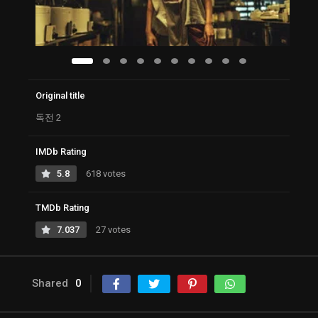
Original title
독전 2
IMDb Rating
5.8
618 votes
TMDb Rating
7.037
27 votes
Shared
0