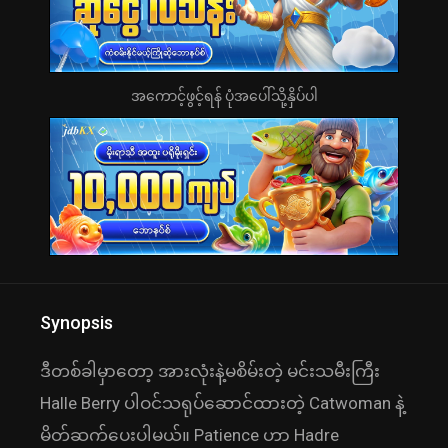
အကောင့်ဖွင့်ရန် ပုံအပေါ်သို့နှိပ်ပါ
Synopsis
ဒီတစ်ခါမှာတော့ အားလုံးနဲ့မစိမ်းတဲ့ မင်းသမီးကြီး
Halle Berry ပါဝင်သရုပ်ဆောင်ထားတဲ့ Catwoman နဲ့
မိတ်ဆက်ပေးပါမယ်။ Patience ဟာ Hadre