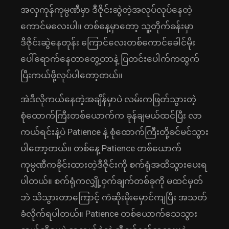
အလှကုန်ကုမ္ပဏီမှာ ဒီဇိုင်းဆွဲတဲ့အလုပ်လုပ်နေတဲ့
ကောင်မလေးပါ။ တစ်နေ့မှာတော့ သူ့တိုက်ခန်းမှာ
ဒီဇိုင်းဆွဲနေတုန်း ကြောင်လေးတစ်ကောင်ခေါင်မိုး
ပေါ်ရောက်နေတာတွေ့တာနဲ့ ပြတင်းပေါက်ကထွက်
ပြီးကယ်ဖို့လုပ်ပါ‌တော့တယ်။
အဲဒီလိုကယ်နေတဲ့အချိန်မှာပဲ လမ်းကဖြတ်သွားတဲ့
စုံထောက်ကြီးတစ်ယောက်က ခုန်ချမယ်ထင်ပြီး လာ
ကယ်ရင်းနဲ့ပဲ Patience နဲ့ စုံထောက်ကြီးတို့ခင်မင်သွား
ပါတော့တယ်။ တစ်နေ့ Patience တစ်ယောက်
ကုမ္ပဏီကခိုင်းထားတဲ့ဒီဇိုင်းကို စက်ရုံအထိသွားပေးရ
ပါတယ်။ စက်ရုံကလျှို့ဝှက်ချက်တစ်ခုကို မထင်မှတ်
ဘဲ သိသွားတာကြောင့် ကံဆိုးမိုးမှောင်ကျပြီး အသတ်
ခံလိုက်ရပါတယ်။ Patience တစ်ယောက်သေသွား