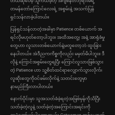
တယ်ဆိုပေမဲ့ သူကယ်ခဲ့တဲ့ အီဂျစ်နတ်ဘုရားမရဲ့
တမန်တော်ကြောင်လေးရဲ့ အစွမ်းနဲ့ အသက်ပြန်
ရှင်သန်လာခဲ့ပါတယ်။
ပြန်ရှင်သန်လာတဲ့အခါမှာ Patience တစ်ယောက် အ
ရင်လိုမဟုတ်တော့ပါဘူး။ အထိအတွေ့၊ အနံ့ အာရုံခံမှု
တွေဟာ လူသားတစ်ယောက်နဲ့မတူတော့ဘဲ ထူးခြား
နေပါတယ်။ အဲဒီညကကိစ္စကိုလည်း မမှတ်မိပါဘူး။ ဒီ
လိုနဲ့‌‌ ကြောင်အစွမ်းတွေရပြီး ကြောင်လူသားဖြစ်သွား
တဲ့ Patience ဟာ သူ့စိတ်ထင်ရာလျှောက်သွားလိုက်၊
လူဆိုးတွေကိုဝင်ဖမ်းလိုက်နဲ့ သတင်းတွေမှာ
နာမည်ကြီးလာပါတယ်။
နောက်ပိုင်းမှာ သူအသတ်ခံခဲ့ရတဲ့အဖြစ်မှန်ကိုသိပြီး
သတ်ခဲ့တဲ့လူနဲ့ သတ်ခဲ့တဲ့အကြောင်းအရင်းကို