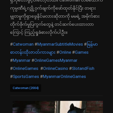
ရှာပုံတော်ဖွင့်ပါတော့တယ်။ Catwoman တစ်ယောက်
ကုမ္ပဏီရဲ့လျှို့ဝှက်ချက်ကိုဖော်ထုတ်နိုင်ပြီး တရား
မျှတမှုကိုရှာဖွေနိုင်မလားဆိုတာကို မမရဲ့ အမိုက်စား
တိုက်ခိုက်မှုပြကွက်တွေနဲ့ တင်ဆက်ပေးထားတာ
ကြောင့် ကြည့်ရှုခံစားလိုက်ပါဦး။
#
Catwoman
#
MyanmarSubtitleMovies
#
မြန်မာ
စာတန်းထိုးဇာတ်ကားများ
#
Online
#
Games
#
Myanmar
#
OnlineGamesMyanmar
#
OnlineGames
#
OnlineCasino
#
SlotandFish
#
SportsGames
#
MyanmarOnlineGames
Catwoman (2004)