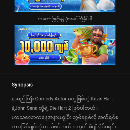
အကောင့်ဖွင့်ရန် ပုံအပေါ်သို့နှိပ်ပါ
Synopsis
နာမည်ကြီး Comedy Actor တွေဖြစ်တဲ့ Kevin Hart
နဲ့John Sena တို့ရဲ့ Die Hart 2 ဖြစ်ပါတယ်။
ဟာသလောကနေအနားယူပြီး တွမ်ခရုစ်လို အက်ရှင်စ
တားဖြစ်ချင်တဲ့ ကယ်ဗင်ဟတ်အတွက် စီဂျီအိုင်ဂရင်း