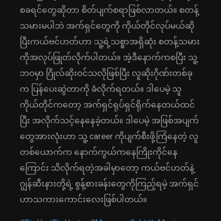
စခရင်တွေဆိုတာ စိတ်ပျက်စရာဖြစ်လာတယ်။ စတန့်
သမားမပါဘဲ အက်ရှင်တွေကို ကိုယ်တိုင်လုပ်မယ်ဆို
ပြီးကယ်ဗင်ဟတ်ဟာ သူ့ရဲ့သစ္စာအရှိဆုံး စတန့်သမား
ကိုအလုပ်ဖြုတ်လိုက်ပါတယ်။ အဲ့ဒီနောက်ကစပြီး သူ့
ဘဝမှာ ဂြိုလ်ဆိုးဝင်သလိုဖြစ်ပြီး လူဆိုးဂိုဏ်းတစ်ခု
က ပြန်ပေးဆွဲတာကို ခံလိုက်ရတယ်။ ဒါပေမဲ့ သူ
ကိုယ်တိုင်ကတော့ အက်ရှင်ရုပ်ရှင်ရိုက်နေတယ်ထင်
ပြီး အလိုက်သင့်နေနေခဲ့တယ်။ ဒါပေမဲ့ အဖြစ်အပျက်
တွေအားလုံးဟာ သူ့ career ကိုပျက်စီးဖို့ကြံနေတဲ့ လူ
တစ်ယောက်က နောက်ကွယ်ကနေကြိုးကိုင်နေ
ကြောင်း သိလိုက်ရတဲ့အခါမှာတော့ ကယ်ဗင်ဟတ်နဲ့
ဂျွန်ဆီးနားတို့ရဲ့ စွန့်စားခန်းတွေကိုကြည့်ရမဲ့ အက်ရှင်
ဟာသကားကောင်းလေးဖြစ်ပါတယ်။