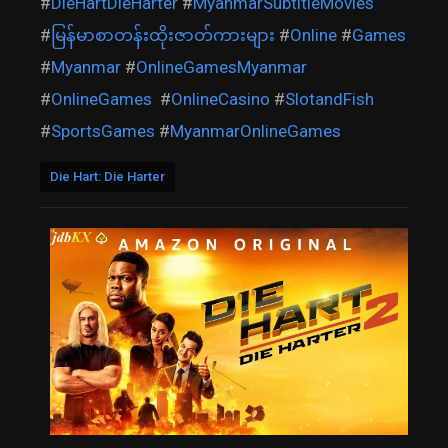
#
DieHartDieHarter
#
MyanmarSubtitleMovies
#
မြန်မာစာတန်းထိုးဇာတ်ကားများ
#
Online
#
Games
#
Myanmar
#
OnlineGamesMyanmar
#
OnlineGames
#
OnlineCasino
#
SlotandFish
#
SportsGames
#
MyanmarOnlineGames
Die Hart: Die Harter