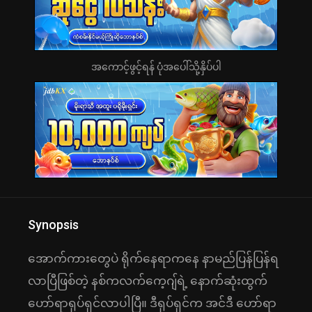
အကောင့်ဖွင့်ရန် ပုံအပေါ်သို့နှိပ်ပါ
Synopsis
အောက်ကားတွေပဲ ရိုက်နေရာကနေ နာမည်ပြန်ပြန်ရ
လာပြီဖြစ်တဲ့ နစ်ကလက်ကေ့ဂျ်ရဲ့ နောက်ဆုံးထွက်
ဟော်ရာရုပ်ရှင်လာပါပြီ။ ဒီရုပ်ရှင်က အင်ဒီ ဟော်ရာ