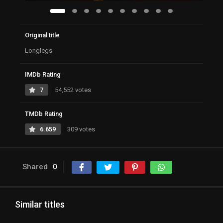
Original title
Longlegs
IMDb Rating
7
54,552 votes
TMDb Rating
6.659
309 votes
Shared
0
Similar titles