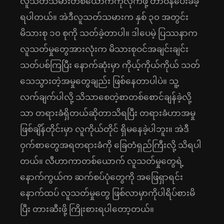
လူသတ်သမားတစ်ယောက်ကိုလိုက်ဖို့ တာဝန်ပေးခံခဲ့
ရပါတယ်။ အဲဒီလူသတ်သမားက နှစ် ၃၀ အတွင်း
မိသားစု ၁၀ စုကို သတ်ခဲ့တာပါ။ ဒါပေမဲ့ ပြဿနာက
လူသတ်မှုတွေအားလုံးက မိသားစုဝင်အချင်းချင်း
သတ်ပစ်ကြပြီး နောက်ဆုံးမှာ ကိုယ့်ကိုယ်ကိုယ် သတ်
သေသွားတဲ့အမှုတွေချည်း ဖြစ်နေတာပါပဲ။ သူ့
လက်ချက်ပါလို့ သိသာစေတဲ့စာတစ်စောင်ချန်ခဲ့လို့
သာ တရားခံရှိတယ်ဆိုတာသိရပြီး တရားခံဟာအမှု
ဖြစ်ချိန်တိုင်းမှာ လူကိုယ်တိုင် ရှိမနေခဲ့ပါဘူး။ အဲဒီ
ဝှက်စာတွေအရတရားခံကို ခြေတံရှည်ကြီးလို့ သိရပါ
တယ်။ လီဟာကာတစ်ယောက် လူသတ်မှုတွေရဲ့
နောက်ကွယ်က ဆက်စပ်ပုံတွေကို အဖြေရှာရင်း
နောက်ထပ် လူသတ်မှုတွေ ဖြစ်လာမှာကိုပါရိပ်စားမိ
ပြီး တားဆီးဖို့ ကြိုးစားရပါတော့တယ်။