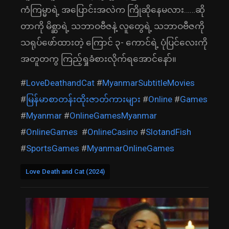
ကံကြမ္မာရဲ့ အပြောင်းအလဲက ကြိုဆိုနေမလား……ဆို
တာကို မိစ္ဆာရဲ့ သဘာဝဗီဇနဲ့ လူတွေရဲ့ သဘာဝဗီဇကို
သရုပ်ဖော်ထားတဲ့ ကြောင် ၃- ကောင်ရဲ့ ပုံပြင်လေးကို
အတူတကွ ကြည့်ရှုခံစားလိုက်ရအောင်နော်။
#
LoveDeathandCat
#
MyanmarSubtitleMovies
#
မြန်မာစာတန်းထိုးဇာတ်ကားများ
#
Online
#
Games
#
Myanmar
#
OnlineGamesMyanmar
#
OnlineGames
#
OnlineCasino
#
SlotandFish
#
SportsGames
#
MyanmarOnlineGames
Love Death and Cat (2024)