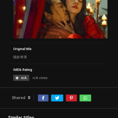
Original title
猫妖奇谭
IMDb Rating
n/A
n/A votes
Shared
0
Similar titles