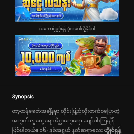
အကောင့်ဖွင့်ရန် ပုံအပေါ်သို့နှိပ်ပါ
Synopsis
တာ့ထန်ခေတ်အချိန်မှာ တိုင်းပြည်တိုးတက်ဝပြောတဲ့
အတွက် လူတွေရော မိစ္ဆာတွေရော ပျော်ပါးကြချိန်
ဖြစ်ပါတယ်။ ၁၆- နှစ်အရွယ် နတ်ဆရာလေး
ဟွိုင်ရှန့်