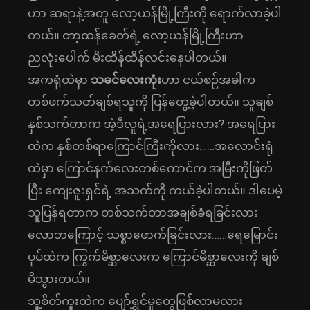
ဟာ ဆရာနဲ့အတူ လော့ယန်မြို့ကြီးကို ရောက်လာခဲ့ပါ
တယ်။ တာ့ထန်ခေတ်ရဲ့ လော့ယန်မြို့ကြီးဟာ
ညလုံးပေါက် မီးထိန်ထိန်လင်းနေပါတယ်။
အကရုံထဲမှာ
သခင်လေးကုံး
ဟာ ငယ်စဉ်အခါက
တစ်ဖက်သတ်ချစ်ရသူကို ပြန်တွေ့ခဲ့ပါတယ်။ သူချစ်
နှစ်သက်တာက အဲ့ဒီလူရဲ့အရေပြားလား? အရေပြား
ထဲက နှစ်တစ်ရာကြောင်ကြီးကိုလား……အလောင်းရုံ
ထဲမှာ ကြောင်နက်လေးတစ်ကောင်က အမြီးကိုဖြတ်
ပြီး ကျေးဇူးရှင်ရဲ့ အသက်ကို ကယ်ခဲ့ပါတယ်။ ဒါပေမဲ့
သူပြန်ရတာက တစ်သက်တာအချစ်ခံရခြင်းလား
လောဘကြောင့် သစ္စာဖောက်ခြင်းလား……ရေမြောင်း
ပုပ်ထဲက ကြွက်မိစ္ဆာလေးက ကြောင်မိစ္ဆာလေးကို ချစ်
မိသွားတယ်။
သူ့စိတ်ကူးထဲက ပျော်ရွှင်မှုတွေဖြစ်လာမလား