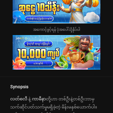
အကောင့်ဖွင့်ရန် ပုံအပေါ်သို့နှိပ်ပါ
Synopsis
လတ်စလီ
နဲ့
ကာမီနာ
တို့ဟာ တစ်ဦးနဲ့တစ်ဦးဘာမှ
သက်ဆိုင်ပတ်သက်မှုမရှိခဲ့တဲ့ မိန်းမနှစ်ယောက်ပါ။