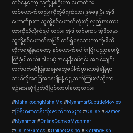
တစ်နေ့တော့ သူတို့နှစ်ဦးဟာ ယောက်ျား
တစ်ယောက်တည်းကိုတွဲမိရက်သားဖြစ်နေပြီး အဲ့ဒီ
ယောက်ျားက သူတို့နှစ်ယောက်လုံးကို လှည့်စားထား
တာကိုသိလိုက်ရပါတယ်။ အဲ့ဒါတင်မကပဲ အဲ့ဒီလူမှာ
သူတို့နှစ်ယောက်အပြင် ထပ်ရှိနေသေးတာကိုပါသိ
လိုက်ရချိန်မှာတော့ နှစ်ယောက်ပေါင်းပြီး ပညာပေးဖို့
ကြံခဲ့ပါတယ်။ ဒါပေမဲ့ အနေနီးစပ်ရင်း အချင်းချင်း
လက်ဖက်ဆီပြန်အချစ်တွေပေါက်ပွားလာခဲ့ချိန်မှာ
ဘယ်လိုအခြေအနေမျိုးနဲ့ ရှေ့ဆက်ကြမလဲဆိုတာ
စဉ်းစားဆုံးဖြတ်ဖို့ဖြစ်လာပါတော့တယ်။
#
MahalkoangMahalMo
#
MyanmarSubtitleMovies
#
မြန်မာစာတန်းထိုးဇာတ်ကားများ
#
Online
#
Games
#
Myanmar
#
OnlineGamesMyanmar
#
OnlineGames
#
OnlineCasino
#
SlotandFish