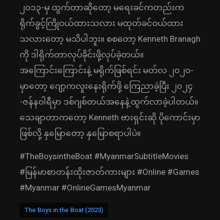
၂၀၁၃-မှ ထွက်တာဆိုတော့ မရေးခင်ကတည်းက
ရိုက်ခွင့်ကြိုဝယ်ထားသလား မထုတ်ခင်ဝယ်ထား
သလားတော့ မသိပါဘူး။ စစတော့ Kenneth Branagh
ကို ဒါရိုက်တာလုပ်ခိုင်းဖို့လုပ်ခဲ့တယ်။
အကြောင်းကြောင်းနဲ့ မရိုက်ဖြစ်ရင်း မတ်လ ၂၀၂၀-
မှာတော့ ဂျော့ကလူးနေးရိုက်ဖို့ ကြေညာခဲ့ပြီး ၂၀၂၄
-ဇန်နဝါရီမှာ ဒစ်ဂျစ်တယ်အနေနဲ့ထွက်လာခဲ့ပါတယ်။
သေချာတာကတော့ Kenneth ဗားရှင်းဆို ပိုကောင်းမှာ
ဖြစ်လို့ နှမြောတော့ နှမြောစရာပါပဲ။
#TheBoysintheBoat #MyanmarSubtitleMovies
#မြန်မာစာတန်းထိုးဇာတ်ကားများ #Online #Games
#Myanmar #OnlineGamesMyanmar
The Boys in the Boat (2023)