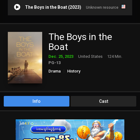
The Boys in the Boat (2023)
Unknown resource
The Boys in the
Boat
Dec. 25, 2023
United States
124 Min.
PG-13
Drama
History
Info
Cast