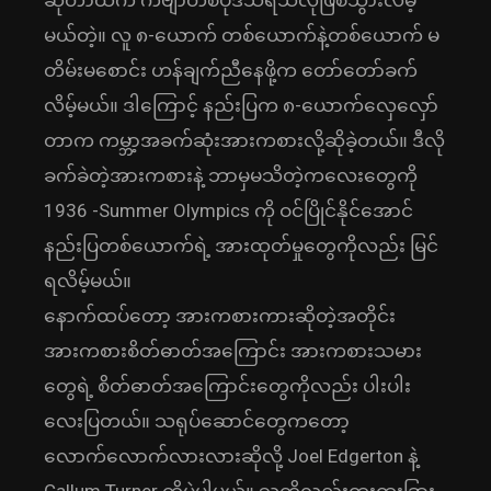
ဆိုတာထက် ကဗျာတစ်ပုဒ်သီရသလိုဖြစ်သွားလိမ့်
မယ်တဲ့။ လူ ၈-ယောက် တစ်ယောက်နဲ့တစ်ယောက် မ
တိမ်းမစောင်း ဟန်ချက်ညီနေဖို့က တော်တော်ခက်
လိမ့်မယ်။ ဒါကြောင့် နည်းပြက ၈-ယောက်လှေလှော်
တာက ကမ္ဘာ့အခက်ဆုံးအားကစားလို့ဆိုခဲ့တယ်။ ဒီလို
ခက်ခဲတဲ့အားကစားနဲ့ ဘာမှမသိတဲ့ကလေးတွေကို
1936 -Summer Olympics ကို ဝင်ပြိုင်နိုင်အောင်
နည်းပြတစ်ယောက်ရဲ့ အားထုတ်မှုတွေကိုလည်း မြင်
ရလိမ့်မယ်။
နောက်ထပ်တော့ အားကစားကားဆိုတဲ့အတိုင်း
အားကစားစိတ်ဓာတ်အကြောင်း အားကစားသမား
တွေရဲ့ စိတ်ဓာတ်အကြောင်းတွေကိုလည်း ပါးပါး
လေးပြတယ်။ သရုပ်ဆောင်တွေကတော့
လောက်လောက်လားလားဆိုလို့ Joel Edgerton နဲ့