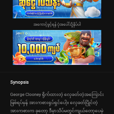
အကောင့်ဖွင့်ရန် ပုံအပေါ်သို့နှိပ်ပါ
Synopsis
George Clooney ရိုက်ထားတဲ့ လှေခတ်တဲ့အကြောင်း
ဖြစ်ရပ်မှန် အားကစားရုပ်ရှင်ပေါ့။ လှေခတ်ပြိုင်တဲ့
အားကစားက ခုတော့ ဒီမှာသိပ်မတွင်ကျယ်တော့ပေမဲ့