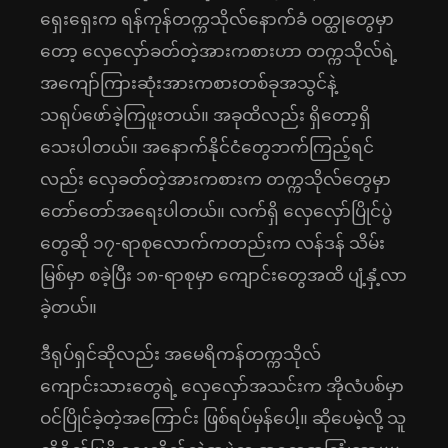
ရှေးရှေးက ရန်ကုန်တက္ကသိုလ်နောက်ခံ ဝတ္ထုတွေမှာ
တော့ လှေလှော်ခတ်တဲ့အားကစားဟာ တက္ကသိုလ်ရဲ့
အကျော်ကြားဆုံးအားကစားတစ်ခုအသွင်နဲ့
သရုပ်ဖော်ခဲ့ကြဖူးတယ်။ အခုထိလည်း ရှိတော့ရှိ
သေးပါတယ်။ အနောက်နိုင်ငံတွေဘက်ကြည့်ရင်
လည်း လှေခတ်တဲ့အားကစားက တက္ကသိုလ်တွေမှာ
တော်တော်အရေးပါတယ်။ လက်ရှိ လှေလှော်ပြိုင်ပွဲ
တွေဆို ၁၇-ရာစုလောက်ကတည်းက လန်ဒန် သိမ်း
မြစ်မှာ စခဲ့ပြီး ၁၈-ရာစုမှာ ကျောင်းတွေအထိ ပျံ့နှံ့လာ
ခဲ့တယ်။
ဒီရုပ်ရှင်ဆိုလည်း အမေရိကန်တက္ကသိုလ်
ကျောင်းသားတွေရဲ့ လှေလှော်အသင်းက အိုလံပစ်မှာ
ဝင်ပြိုင်ခဲ့တဲ့အကြောင်း ဖြစ်ရပ်မှန်ပေါ့။ ဆိုပေမဲ့လို့ သူ