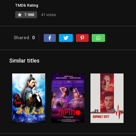
TMDb Rating
7.988
41 votes
Shared
0
Similar titles