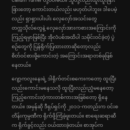
Callum Turner တို့ပဲပါမယ်။ သူတို့လည်းထူးထူးခြား
ခြားတော့ ကောင်းတယ်လည်း မဟုတ်ပါဘူး။ ဒါပေမဲ့
လည်း ရှာရှားပါးပါး လှေလှော်အသင်းတွေ
တက္ကသိုလ်တွေနဲ့ လှေလှော်အားကစားအကြောင်းကို
ကြည့်ရမှာဖြစ်ပြီး အိုလံပစ်အထိပါ သမိုင်းဝင်ခဲ့တဲ့ ပွဲ
စဉ်တွေကို ပြန်ရိုက်ပြထားတာဆိုတော့လည်း
စိတ်ဝင်စားဖို့ကောင်းတဲ့ အကြောင်းအရာတစ်ခုဖြစ်
နေတယ်။
ဂျော့ကလူးနေးရဲ့ ဒါရိုက်တင်းစကေးကတော့ ထူးပြီး
လည်းကောင်းမနေသလို ထူးပြီးလည်းညံ့မနေတော့
ကြည့်ကောင်းတဲ့ကားတစ်ကားအဖြစ်တော့ ရှိနေ
တယ်။ အမှန်ဆို ဒီရုပ်ရှင်ကို ၂၀၁၁-ကတည်းက ဝင်းစ
တိန်းကုမ္ပဏီက ရိုက်ဖို့ကြံခဲ့ဖူးတယ်။ စာရေးဆရာဆီ
က ရိုက်ခွင့်လည်း ဝယ်ထားခဲ့တယ်။ စာအုပ်က