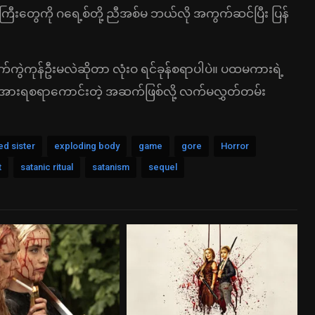
ဌေးကြီးတွေကို ဂရေ့စ်တို့ ညီအစ်မ ဘယ်လို အကွက်ဆင်ပြီး ပြန်
က်ကွဲကုန်ဦးမလဲဆိုတာ လုံးဝ ရင်ခုန်စရာပါပဲ။ ပထမကားရဲ့
 အားရစရာကောင်းတဲ့ အဆက်ဖြစ်လို့ လက်မလွှတ်တမ်း
ed sister
exploding body
game
gore
Horror
t
satanic ritual
satanism
sequel