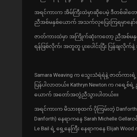
အရင်ကားက အိမ်ကြီးထဲမှာဆိုပေမဲ့ ဒီတစ်ခါတော့ 
ညီအစ်မနှစ်ယောက် အသက်လုပြေးကြရမှာနော်
ဇာတ်ကားထဲမှာ အကြိုက်ဆုံးကတော့ ညီအစ်မနှစ
ရန်ဖြစ်လိုက်၊ အတူတူ ပူးပေါင်းပြီး ပြန်ချလို
Samara Weaving က သွေးသံရဲရဲနဲ့ ဇာတ်ကားရ
ပြန်ပါလာတယ်။ Kathryn Newton က ဂရေ့စ်ရဲ့ 
ယောက် အတော်အတွဲညီသွားပါတယ်။။
အရင်ကားက မိသားစုထက် ပိုကြမ်းတဲ့ Danforth မိ
Danforth) နေရာကနေ Sarah Michelle Gellarဝင်ပ
Le Bail ရဲ့ ရှေ့နေကြီး နေရာကနေ Elijah W