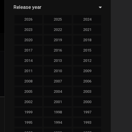
Release year
760
Drama
2026
2025
2024
78
Family
2023
2022
2021
128
Fantasy
2020
2019
2018
69
History
2017
2016
2015
190
Horror
2014
2013
2012
19
Music
2011
2010
2009
140
Mystery
2008
2007
2006
2005
2004
2003
270
Romance
2002
2001
2000
9
Sci-Fi & Fantasy
1999
1998
1997
122
Science Fiction
1995
1994
1993
1
Soap