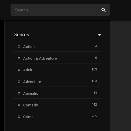
Genres
523
Action
6
Action & Adventure
103
Adult
163
Adventure
44
Animation
442
Comedy
285
Crime
26
Documentary