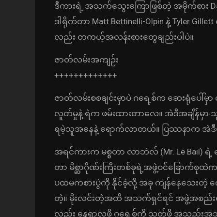
ဒီကားရဲ့ အသက်သွေးကြောဖြစ်တဲ့ အမိုက်စား D
ဒါရိုက်တာ Matt Bettinelli-Olpin နဲ့ Tyler G
လည်း တကယ့်အလန်းစားတွေချည်းပါပဲ။
ဇာတ်လမ်းအကျဉ်း
+++++++++++++
ဇာတ်လမ်းစစချင်းမှာပဲ ဂရေ့စ်က ဆေးရုံပေါ်မှာ လ
လူတ်မှုနဲ့ ရဲက ဖမ်းထားတာလေ။ အဲဒီအချိန်
ရမဲ့သူအနေနဲ့ ရောက်လာတယ်။ ပြဿနာက အဲဒီမ
အရင်ကားက မစ္စတာ လာဘဲလ် (Mr. Le Bail) ရဲ့
တာ မိစ္ဆာဂိုဏ်းကြီးတစ်ခုရဲ့အဖွဲ့ဝင်ခြောက်စု
ပထမကစားပွဲကို နိုင်ခဲ့လို့ အခု ကျန်နေသေးတဲ့
တဲ့။ မိုးလင်းတဲ့အထိ အသက်ရှင်ရင် အဖွဲ့အစည်း
လည်း နေရာလုဖို့ ဂရေ့စ်ကို သတ်ဖို့ အသည်းအ