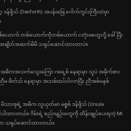
ဒန်ဖို့သ် (Danforth) အပန်းဖြေ ဂေါက်ကွင်းကြီးထဲမှာ
။
်ယောက် တစ်ယောက်ကိုတစ်ယောက် ငတုံးမတွေလို့ ခေါ်ပြီး
က်နဲ့ အချိတ်အဆက်မိမိ သရုပ်ဆောင်ထားတာပဲ။
ဲ့ အဓိကအသက်သွေးကြော ဂရေ့စ် နေရာမှာ သူပဲ အမိုက်စား
ညီမ ဖိတ်သ် နေရာမှာ အသစ်ထပ်ပါလာပြီး ညီအစ်မနှစ်
သားစုရဲ့ အဓိက လူယုတ်မာ မစ္စစ် ဒန်ဖို့သ် (Ursula
ါထားတယ်။ ဂိမ်းရဲ့ စည်းမျဉ်းတွေကို ထိန်းချုပ်ပေးရတဲ့ Mr.
ood က သရုပ်ဆောင်ထားတယ်။