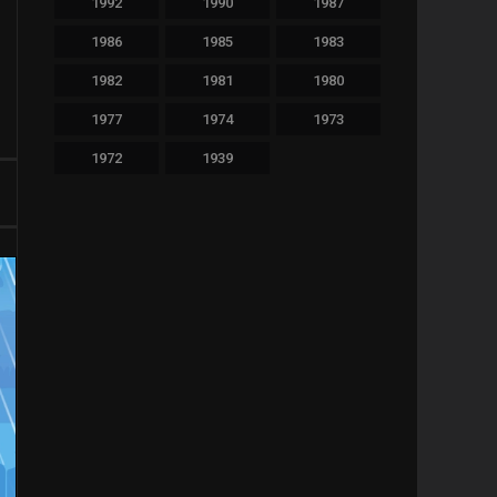
1992
1990
1987
480
Thriller
1986
1985
1983
36
TV Movie
1982
1981
1980
65
War
1977
1974
1973
1972
1939
11
Western