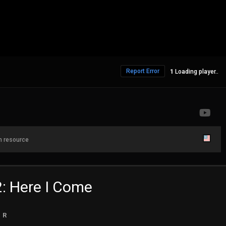
Report Error
632 Views
 resource
2: Here I Come
R