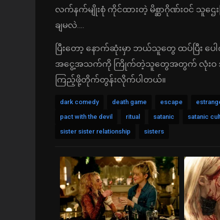
လက်နက်မျိုးစုံ ကိုင်ထားတဲ့ မိစ္ဆာဂိုဏ်းဝင် သူ
ချမလဲ….
ပြီးတော့ နောက်ဆုံးမှာ ဘယ်သူတွေ ထပ်ပြီး ပေါ
အငွေ့အသက်ကို ကြိုက်တဲ့သူတွေအတွက် လုံးဝ
ကြည့်ဖို့တိုက်တွန်းလိုက်ပါတယ်။
dark comedy
death game
escape
estrang
pact with the devil
ritual
satanic
satanic cul
sister sister relationship
sisters