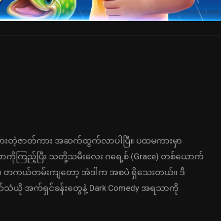
းတမ်းကစားတဲ့ဇာတ်ကား အဆက်ထွက်လာပါပြီ။ ပထမကားမှာ
တာကိုကြည့်ပြီး သတို့သမီးလေး ဂရေ့စ် (Grace) တစ်ယောက်
ား။ တကယ်တမ်းကျတော့ အဲဒါက အစပဲ ရှိသေးတယ်။ ဒီ
က်သံယို အက်ရှင်ခန်းတွေနဲ့ Dark Comedy အရသာကို