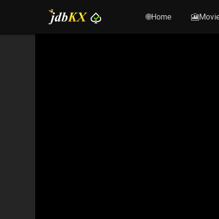
🌐Home
🎦Movi