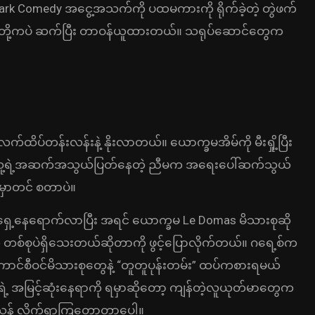
ark Comedy အငွေ့အသက်ကို ပထမကားကို ရိုက်ခဲ့တဲ့ တွဲဖက်
illett တို့ကပဲ ဆက်ပြီး တာဝန်ယူထားတယ်။ သရုပ်ဆောင်တွေက
က်ထိပ်တန်းလန်းနဲ့ နိုးလာတယ်။ ယောက္ခမအိမ်ကို မီးရှို့ပြီး
မှာ သူ့ရဲ့အဆက်အသွယ်ပြတ်နေတဲ့ ညီမက အရေးပေါ်ဆက်သွယ်
ှာတင် စတာပဲ။
 ရှေ့နေရောက်လာပြီး အရင် ယောက္ခမ Le Domas မိသားစုဆို
ထဲက တစ်စုပဲရှိသေးတယ်ဆိုတာကို ဖွင့်ပြောလိုက်တယ်။ ဂရေ့စ်က
 ကောင်စီဝင်မိသားစုတွေနဲ့ “တူတူပုန်းတမ်း” ထပ်ကစားရမယ်
ရဲ့ အမြင့်ဆုံးနေရာကို ရမှာဆိုတော့ ကျန်တဲ့လူယုတ်မာတွေက
သန် လိုက်ရှာကြတော့တာပေါ့။