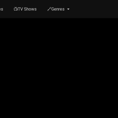
es
📺TV Shows
🔗Genres