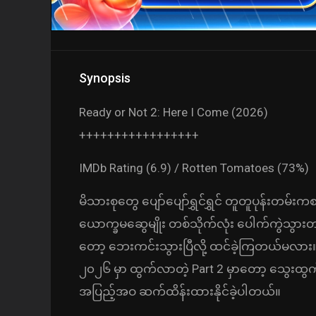
Synopsis
Ready or Not 2: Here I Come (2026)
+++++++++++++++++
IMDb Rating (6.9) / Rotten Tomatoes (73%)
မိသားစုတွေ ပျော်ပျော်ရွှင်ရွှင် တူတူပုန်
ယောက္ခမဆွေမျိုး တစ်သိုက်လုံး ပေါက်ကွဲသွား
တော့ ဘေးကင်းသွားပြီလို့ ထင်ခဲ့ကြတယ်မလ
၂၀၂၆ မှာ ထွက်လာတဲ့ Part 2 မှာတော့ သွေးထွ
အပြည့်အဝ ဆက်ထိန်းထားနိုင်ခဲ့ပါတယ်။