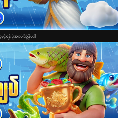
င့်ရန် ပုံအပေါ်သို့နှိပ်ပါ