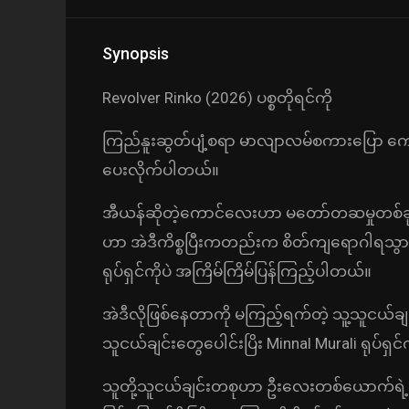
Synopsis
Revolver Rinko (2026) ပစ္စတိုရင်ကို
ကြည်နူးဆွတ်ပျံ့စရာ မာလျာလမ်စကားပြော ကျေး
ပေးလိုက်ပါတယ်။
အီယန်ဆိုတဲ့ကောင်လေးဟာ မတော်တဆမှုတစ်ခုမှာ
ဟာ အဲဒီကိစ္စပြီးကတည်းက စိတ်ကျရောဂါရသွားခဲ့
ရုပ်ရှင်ကိုပဲ အကြိမ်ကြိမ်ပြန်ကြည့်ပါတယ်။
အဲဒီလိုဖြစ်နေတာကို မကြည့်ရက်တဲ့ သူ့သူငယ်ချ
သူငယ်ချင်းတွေပေါင်းပြိး Minnal Murali ရုပ်ရှင်ကိ
သူတို့သူငယ်ချင်းတစုဟာ ဦးလေးတစ်ယောက်ရ