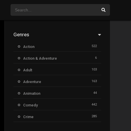
Genres
522
Action
6
Action & Adventure
103
Adult
163
Adventure
44
Animation
442
Comedy
285
Crime
26
Documentary