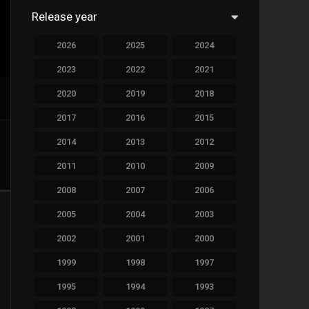
Release year
759
Drama
2026
2025
2024
78
Family
2023
2022
2021
128
Fantasy
2020
2019
2018
69
History
2017
2016
2015
190
Horror
2014
2013
2012
19
Music
2011
2010
2009
140
Mystery
2008
2007
2006
2005
2004
2003
270
Romance
2002
2001
2000
9
Sci-Fi & Fantasy
1999
1998
1997
122
Science Fiction
1995
1994
1993
1
Soap