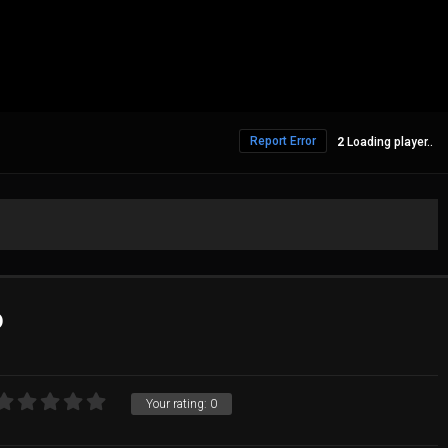
Report Error
Loading player..
o
Your rating:
0