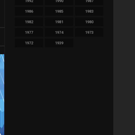
1992
1990
1987
480
Thriller
1986
1985
1983
36
TV Movie
1982
1981
1980
65
War
1977
1974
1973
1972
1939
11
Western