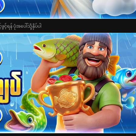
င့်ရန် ပုံအပေါ်သို့နှိပ်ပါ