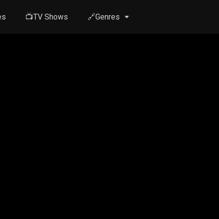
es
📺TV Shows
🔗Genres