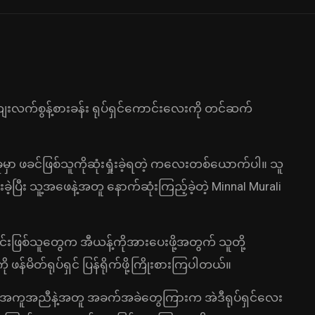
လက်စွန့်စားခန်း ရုပ်ရှင်ကောင်းလေးကို တင်ဆက်
 ဖခင်ဖြစ်သူကိုဆုံးရှုံးခဲ့ရတဲ့ ကလေးတစ်ယောက်ပါ။ သူ
ပြီး သူ့အဖေနဲ့အတူ နောက်ဆုံးကြည့်ခဲ့တဲ့ Minnal Murali
င်းဖြစ်သူတွေက အီယန့်ကိုအားပေးဖို့အတွက် သူတို့
ု ဖန်မိတ်ရုပ်ရှင် ပြန်ရိုက်ဖို့ကြိုးစားကြပါတယ်။
ဲ့အကူအညီနဲ့အတူ အခက်အခဲတွေကြားက အဲဒီရုပ်ရှင်လေး