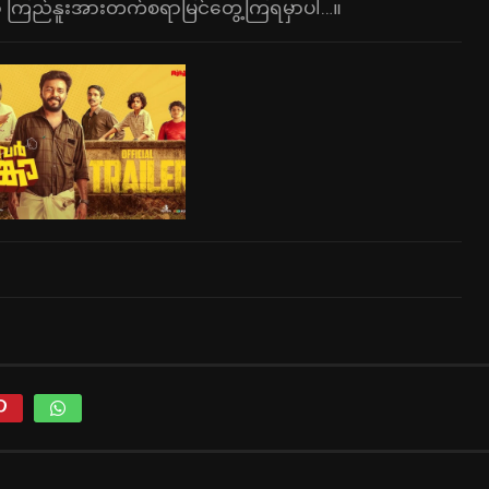
းထဲမှာ ကြည်နူးအားတက်စရာမြင်တွေ့ကြရမှာပါ…။