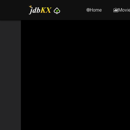
🌐Home
🎦Movi